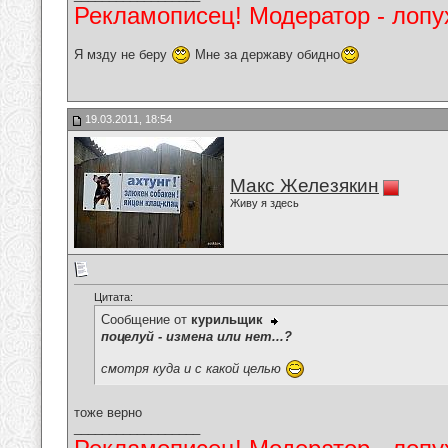
Рекламописец! Модератор - лопух
Я мзду не беру
Мне за державу обидно
19.03.2011, 18:54
Макс Железякин
Живу я здесь
Цитата:
Сообщение от
курильщик
поцелуй - измена или нет...?
смотря куда и с какой целью
тоже верно
__________________