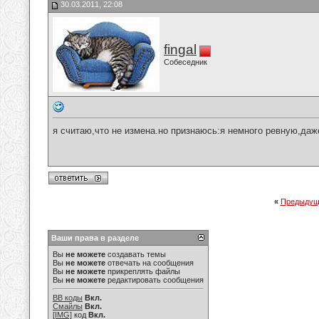
30.03.2011, 22:08
fingal
Собеседник
я считаю,что не измена.но признаюсь:я немного ревную,даж
«
Предыдущ
Ваши права в разделе
Вы
не можете
создавать темы
Вы
не можете
отвечать на сообщения
Вы
не можете
прикреплять файлы
Вы
не можете
редактировать сообщения
BB коды
Вкл.
Смайлы
Вкл.
[IMG]
код
Вкл.