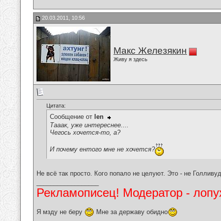
20.03.2011, 10:56
Макс Железякин
Живу я здесь
Цитата:
Сообщение от
len
Тааак, уже интереснее....
Чегось хочется-то, а?
И почему ентого мне не хочется?
Не всё так просто. Кого попало не целуют. Это - не Голливу
__________________
Рекламописец! Модератор - лопух
Я мзду не беру
Мне за державу обидно