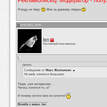
Рекламописец! Модератор - лопух
Я мзду не беру
Мне за державу обидно
19.03.2011, 19:05
len
Постоянный пользователь
Цитата:
Сообщение от
Макс Железякин
Но ведь хочется большего.
Тааак, уже интереснее....
Чегось хочется-то, а?
И почему ентого мне не хочется?
__________________
Всегда с вами. len