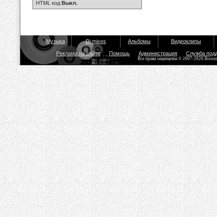
HTML код
Выкл.
Музыка
Dj mixes
Альбомы
Видеоклипы
Реклама на сайте
Помощь
Администрация
Служба под
Все права защищены © 2007-2026 Bisou