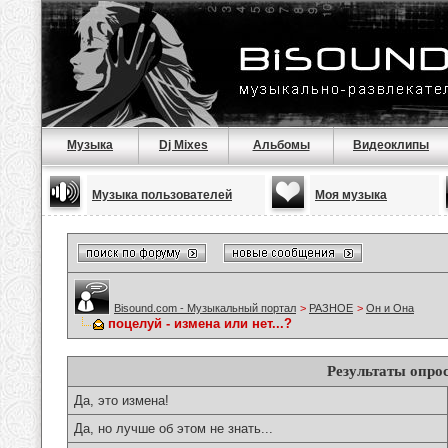
Музыка
Dj Mixes
Альбомы
Видеоклипы
Музыка пользователей
Моя музыка
Bisound.com - Музыкальный портал
>
РАЗНОЕ
>
Он и Она
поцелуй - измена или нет...?
Результаты опро
Да, это измена!
Да, но лучше об этом не знать...