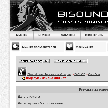
Музыка
Dj Mixes
Альбомы
Видеоклипы
Музыка пользователей
Моя музыка
Bisound.com - Музыкальный портал
>
РАЗНОЕ
>
Он и Она
поцелуй - измена или нет...?
Результаты опро
Да, это измена!
Да, но лучше об этом не знать...