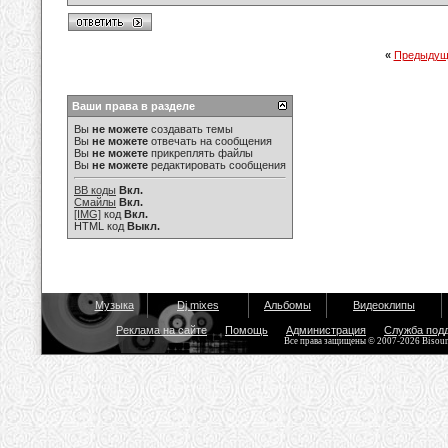
«
Предыдущ
Ваши права в разделе
Вы
не можете
создавать темы
Вы
не можете
отвечать на сообщения
Вы
не можете
прикреплять файлы
Вы
не можете
редактировать сообщения
BB коды
Вкл.
Смайлы
Вкл.
[IMG]
код
Вкл.
HTML код
Выкл.
Музыка
Dj mixes
Альбомы
Видеоклипы
Реклама на сайте
Помощь
Администрация
Служба под
Все права защищены © 2007-2026 Bisou