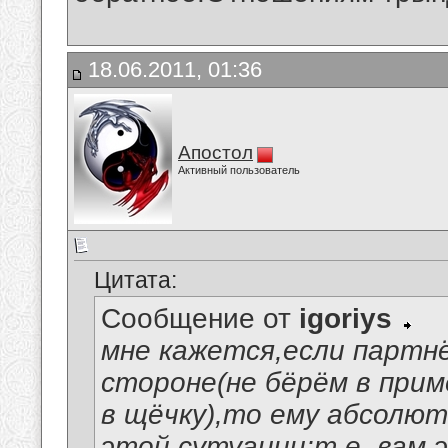
18.06.2011, 01:36
Апостол
Активный пользователь
Цитата:
Сообщение от
igoriys
мне кажется,если партнё
стороне(не бёрём в прим
в щёчку),то ему абсолют
этой сутуации:т.е. вам 