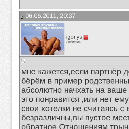
06.06.2011, 20:37
igoriys
Любитель
мне кажется,если партнёр д
бёрём в пример родственны
абсолютно начхать на ваше 
это понравится ,или нет ем
свои хотелки не считаясь 
безразличны,вы пустое мест
обратное.Отношениям трынд