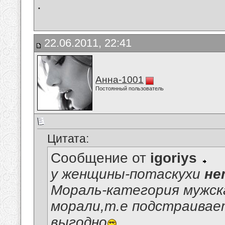
.
22.06.2011, 22:41
Анна-1001
Постоянный пользователь
Цитата:
Сообщение от
igoriys
у женщины-потаскухи
не
Мораль-категория мужс
морали,т.е подстраивает
выгодно
.