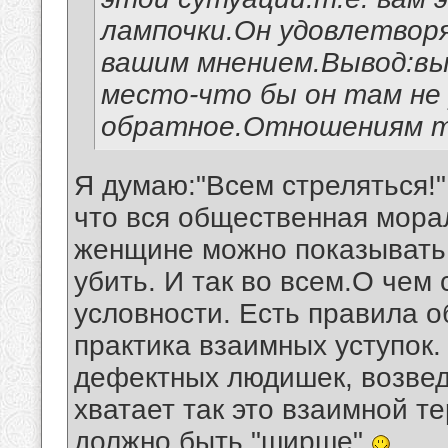
лампочки.Он удовлетворя
вашим мнением.Вывод:вы
место-что бы он там не
обратное.Отношениям т
Я думаю:"Всем стреляться!"
что вся общественная морал
женщине можно показывать л
убить. И так во всем.О чем 
условности. Есть правила 
практика взаимных уступок.
дефектных людишек, возвед
хватает так это взаимной т
должно быть "ширше"