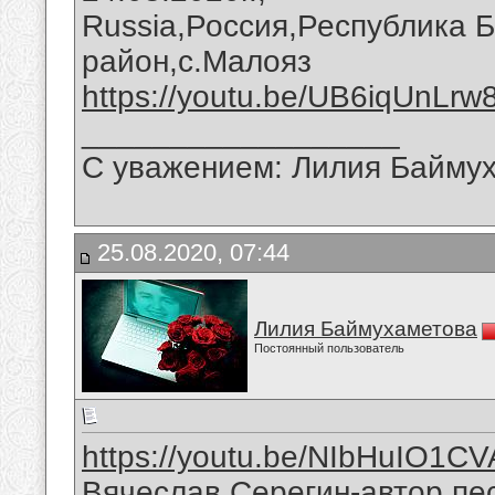
Russia,Россия,Республика 
район,с.Малояз
https://youtu.be/UB6iqUnLrw
__________________
С уважением: Лилия Байму
25.08.2020, 07:44
Лилия Баймухаметова
Постоянный пользователь
https://youtu.be/NIbHuIO1CV
Вячеслав Серегин-автор пес