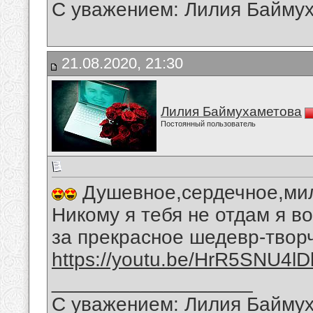
С уважением: Лилия Байму
21.08.2020, 21:30
Лилия Баймухаметова
Постоянный пользователь
Душевное,сердечное,мил
Никому я тебя не отдам я 
за прекрасное шедевр-твор
https://youtu.be/HrR5SNU4lD
__________________
С уважением: Лилия Байму