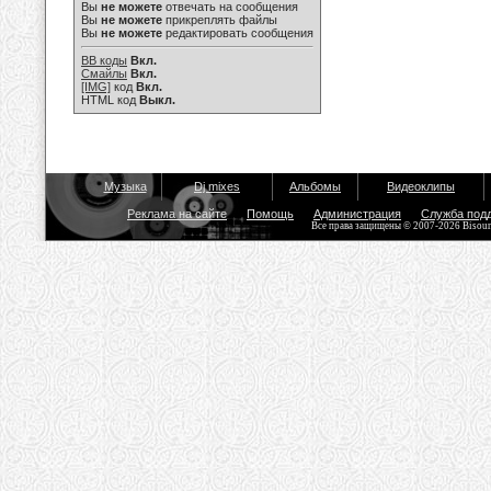
Вы
не можете
отвечать на сообщения
Вы
не можете
прикреплять файлы
Вы
не можете
редактировать сообщения
BB коды
Вкл.
Смайлы
Вкл.
[IMG]
код
Вкл.
HTML код
Выкл.
Музыка
Dj mixes
Альбомы
Видеоклипы
Реклама на сайте
Помощь
Администрация
Служба под
Все права защищены © 2007-2026 Bisou