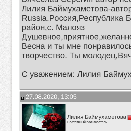
Лилия Баймухаметова-автор 
Russia,Россия,Республика 
район,с. Малояз
Душевное,приятное,желанно
Весна и ты мне понравилос
творчество. Ты молодец,Вя
__________________
С уважением: Лилия Байму
27.08.2020, 13:05
Лилия Баймухаметова
Постоянный пользователь