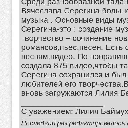
Среди разнообразной талан
Вячеслава Серегина большо
музыка . Основные виды му
Серегина-это : создание му
творчество – сочинение но
романсов,пьес,песен. Есть 
песням,видео. По понравив
создала 875 видео,чтобы т
Серегина сохранился и был
любителей его творчества.
вновь загружаются Лилия Ба
__________________
С уважением: Лилия Байму
Последний раз редактировалось 