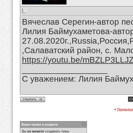
Вячеслав Серегин-автор пе
Лилия Баймухаметова-автор
27.08.2020г.,Russia,Россия
,Салаватский район, с. Мал
https://youtu.be/mBZLP3LLJ
__________________
С уважением: Лилия Байму
Ст
«
Предыдущ
Ваши права в разделе
Вы
не можете
создавать темы