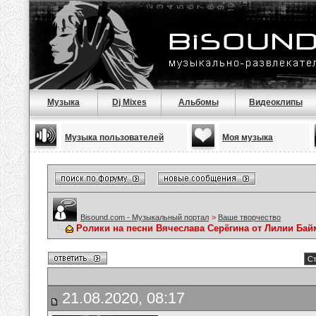
Музыка
Dj Mixes
Альбомы
Видеоклипы
Музыка пользователей
Моя музыка
Bisound.com - Музыкальный портал
>
Ваше творчество
Ролики на песни Вячеслава Серёгина от Лилии Ба
Ст
21.08.2020, 08:17