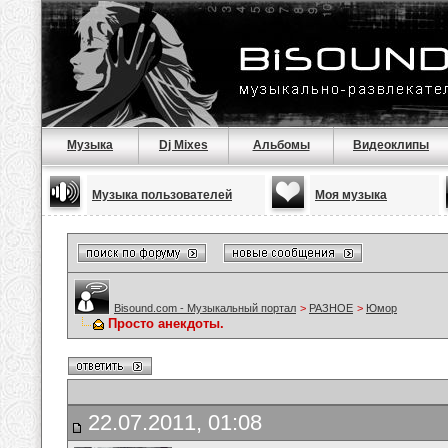
Музыка
Dj Mixes
Альбомы
Видеоклипы
Музыка пользователей
Моя музыка
Bisound.com - Музыкальный портал
>
РАЗНОЕ
>
Юмор
Просто анекдоты.
22.07.2011, 01:08