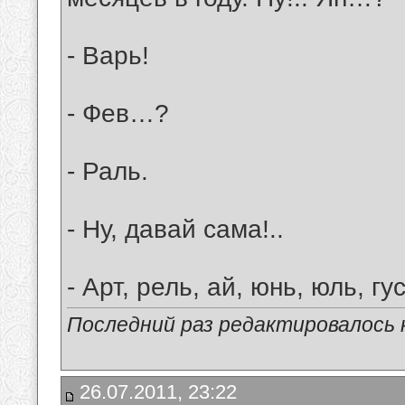
- Варь!
- Фев…?
- Раль.
- Ну, давай сама!..
- Арт, рель, ай, юнь, юль, гу
Последний раз редактировалось к
26.07.2011, 23:22