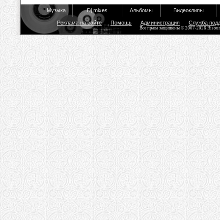
Музыка
Dj mixes
Альбомы
Видеоклипы
Реклама на сайте
Помощь
Администрация
Служба под
Все права защищены © 2007-2026 Bisou