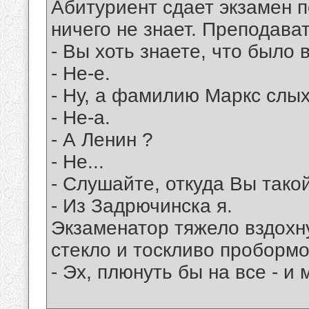
Абитуриент сдает экзамен 
ничего не знает. Преподава
- Вы хоть знаете, что было в
- Не-е.
- Ну, а фамилию Маркс слы
- Не-а.
- А Ленин ?
- Не...
- Слушайте, откуда Вы тако
- Из Задрючинска я.
Экзаменатор тяжело вздохну
стекло и тоскливо пробормо
- Эх, плюнуть бы на все - и