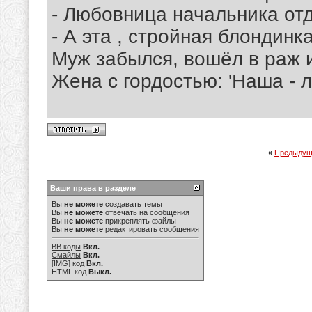
- Любовница начальника от
- А эта , стройная блондинк
Муж забылся, вошёл в раж и 
Жена с гордостью: 'Наша - л
«
Предыдущ
Ваши права в разделе
Вы
не можете
создавать темы
Вы
не можете
отвечать на сообщения
Вы
не можете
прикреплять файлы
Вы
не можете
редактировать сообщения
BB коды
Вкл.
Смайлы
Вкл.
[IMG]
код
Вкл.
HTML код
Выкл.