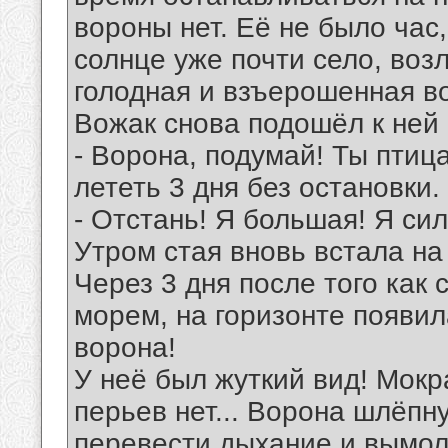
вороны нет. Её не было час
солнце уже почти село, воз
голодная и взъерошенная в
Вожак снова подошёл к ней 
- Ворона, подумай! Ты птиц
лететь 3 дня без остановки.
- Отстань! Я большая! Я сил
Утром стая вновь встала на
Через 3 дня после того как 
морем, на горизонте появи
ворона!
У неё был жуткий вид! Мокр
перьев нет... Ворона шлёпну
перевести дыхание и вымол