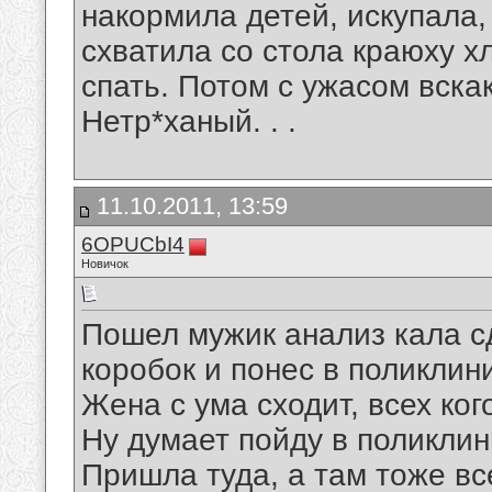
накормила детей, искупала,
схватила со стола краюху хл
спать. Потом с ужасом вскакив
Нетр*ханый. . .
11.10.2011, 13:59
6OPUCbI4
Новичок
Пошел мужик анализ кала с
коробок и понес в поликлиник
Жена с ума сходит, всех ког
Ну думает пойду в поликлини
Пришла туда, а там тоже все