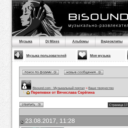
Музыка
Dj Mixes
Альбомы
Видеоклипы
Музыка пользователей
Моя музыка
Bisound.com - Музыкальный портал
>
Ваше творчество
Перепевки от Вячеслава Серёгина
Страница 17
23.08.2017, 11:28