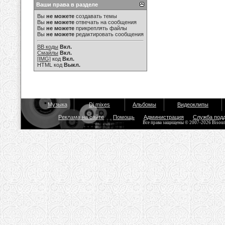
Ваши права в разделе
Вы
не можете
создавать темы
Вы
не можете
отвечать на сообщения
Вы
не можете
прикреплять файлы
Вы
не можете
редактировать сообщения
BB коды
Вкл.
Смайлы
Вкл.
[IMG]
код
Вкл.
HTML код
Выкл.
Музыка
Dj mixes
Альбомы
Видеоклипы
Реклама на сайте
Помощь
Администрация
Служба под
Все права защищены © 2007-2026 Bisou