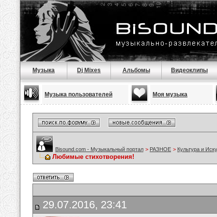
Музыка
Dj Mixes
Альбомы
Видеоклипы
Музыка пользователей
Моя музыка
Bisound.com - Музыкальный портал
>
РАЗНОЕ
>
Культура и Иск
Любимые стихотворения!
29.07.2016, 23:41