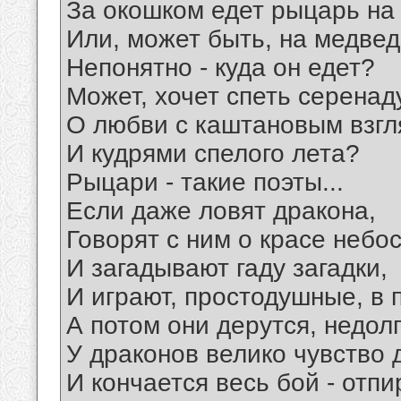
За окошком едет рыцарь на
Или, может быть, на медведе
Непонятно - куда он едет?
Может, хочет спеть серенад
О любви с каштановым взг
И кудрями спелого лета?
Рыцари - такие поэты...
Если даже ловят дракона,
Говорят с ним о красе небо
И загадывают гаду загадки,
И играют, простодушные, в 
А потом они дерутся, недолг
У драконов велико чувство 
И кончается весь бой - отп