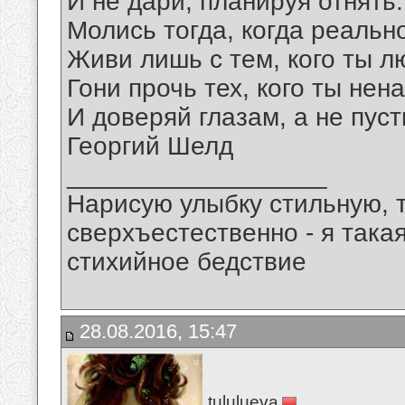
И не дари, планируя отнять.
Молись тогда, когда реальн
Живи лишь с тем, кого ты л
Гони прочь тех, кого ты нен
И доверяй глазам, а не пус
Георгий Шелд
__________________
Нарисую улыбку стильную, т
сверхъестественно - я така
стихийное бедствие
28.08.2016, 15:47
tululueva