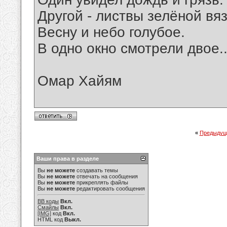
Другой - листвы зелёной вяз
Весну и небо голубое.
В одно окно смотрели двое..
Омар Хайям
«
Предыдущ
Ваши права в разделе
Вы
не можете
создавать темы
Вы
не можете
отвечать на сообщения
Вы
не можете
прикреплять файлы
Вы
не можете
редактировать сообщения
BB коды
Вкл.
Смайлы
Вкл.
[IMG]
код
Вкл.
HTML код
Выкл.