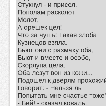
Стукнул - и присел.
Пополам расколот
Молот,
А орешек цел!
Что за чушь! Такая злоба
Кузнецов взяла.
Бьют они с размаху оба,
Бьют и вместе и особо,
Скорлупа цела.
Оба лезут вон из кожи...
Подошел к дверям прохожи
Говорит: - Нельзя ль
Попытать мне счастье тоже
- Бей! - сказал коваль.