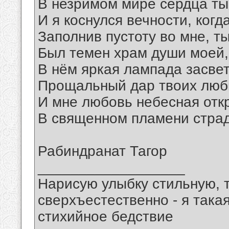
В незримом мире сердца ты
И я коснулся вечности, когда
Заполнив пустоту во мне, т
Был темен храм души моей,
В нём яркая лампада засве
Прощальный дар твоих люб
И мне любовь небесная отк
В священном пламени страд
Рабиндранат Тагор
__________________
Нарисую улыбку стильную, т
сверхъестественно - я така
стихийное бедствие