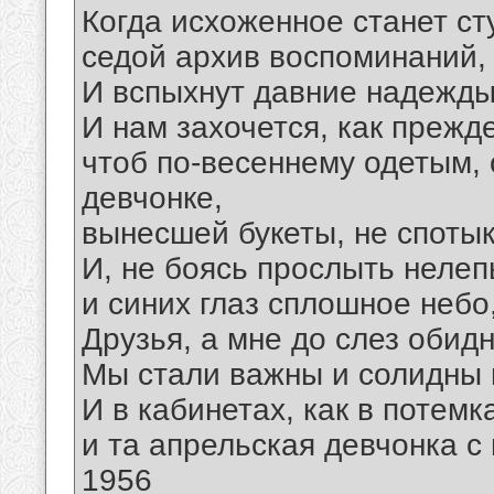
Когда исхоженное станет с
седой архив воспоминаний, 
И вспыхнут давние надежды
И нам захочется, как прежд
чтоб по-весеннему одетым, 
девчонке,
вынесшей букеты, не спотык
И, не боясь прослыть нелеп
и синих глаз сплошное небо,
Друзья, а мне до слез обид
Мы стали важны и солидны не
И в кабинетах, как в потемк
и та апрельская девчонка с 
1956