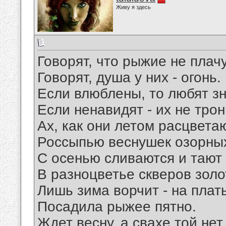
Живу я здесь
Говорят, что рыжие не плачу
Говорят, душа у них - огонь.
Если влюблены, то любят зн
Если ненавидят - их не трон
Ах, как они летом расцвета
Россыпью веснушек озорны
С осенью сливаются и тают
В разноцветье скверов золо
Лишь зима ворчит - на плат
Посадила рыжее пятно.
Ждет весну, а свахе той нет