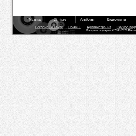
Музыка
Dj mixes
Альбомы
Видеоклипы
Реклама на сайте
Помощь
Администрация
Служба под
Все права защищены © 2007-2026 Bisou