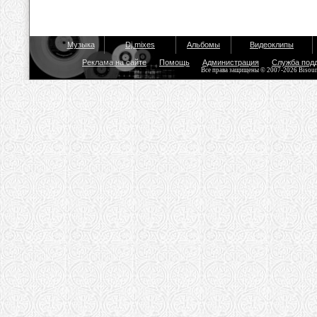
Музыка
Dj mixes
Альбомы
Видеоклипы
Реклама на сайте
Помощь
Администрация
Служба под
Все права защищены © 2007-2026 Bisou