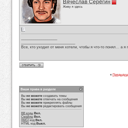
Вячеслав Серёгин
Живу я здесь
__________________
___________________________
Все, кто уходил от меня хотели, чтобы я что-то понял… а я 
«
Предыдущ
Ваши права в разделе
Вы
не можете
создавать темы
Вы
не можете
отвечать на сообщения
Вы
не можете
прикреплять файлы
Вы
не можете
редактировать сообщения
BB коды
Вкл.
Смайлы
Вкл.
[IMG]
код
Вкл.
HTML код
Выкл.