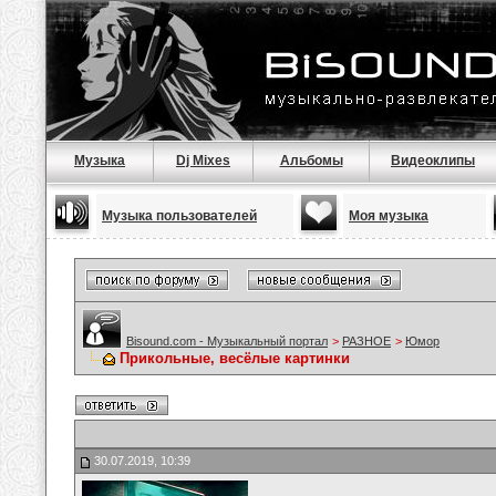
Музыка
Dj Mixes
Альбомы
Видеоклипы
Музыка пользователей
Моя музыка
Bisound.com - Музыкальный портал
>
РАЗНОЕ
>
Юмор
Прикольные, весёлые картинки
30.07.2019, 10:39