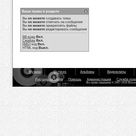
Ваши права в разделе
Вы
не можете
создавать темы
Вы
не можете
отвечать на сообщения
Вы
не можете
прикреплять файлы
Вы
не можете
редактировать сообщения
BB коды
Вкл.
Смайлы
Вкл.
[IMG]
код
Вкл.
HTML код
Выкл.
Музыка
Dj mixes
Альбомы
Видеоклипы
Реклама на сайте
Помощь
Администрация
Служба под
Все права защищены © 2007-2026 Bisou