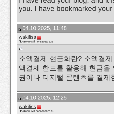
I have read your blog, and it i
you. I have bookmarked your s
04.10.2025, 11:48
wakifiss
Постоянный пользователь
소액결제 현금화란? 소액결제
액결제 한도를 활용해 현금을
권이나 디지털 콘텐츠를 결제
04.10.2025, 12:25
wakifiss
Постоянный пользователь