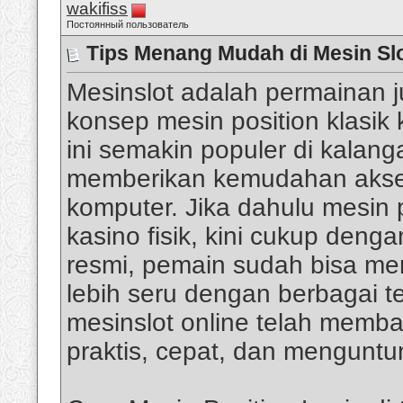
wakifiss
Постоянный пользователь
Tips Menang Mudah di Mesin Sl
Mesinslot adalah permainan j
konsep mesin position klasik
ini semakin populer di kalan
memberikan kemudahan akse
komputer. Jika dahulu mesin 
kasino fisik, kini cukup denga
resmi, pemain sudah bisa m
lebih seru dengan berbagai t
mesinslot online telah mem
praktis, cepat, dan menguntu