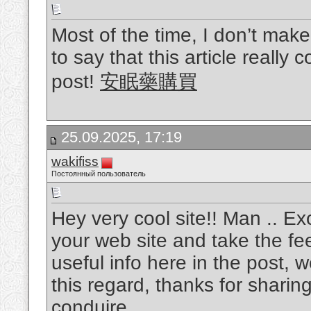
Most of the time, I don’t mak
to say that this article really
post!
安眠藥購買
25.09.2025, 17:19
wakifiss
Постоянный пользователь
Hey very cool site!! Man .. Ex
your web site and take the f
useful info here in the post, 
this regard, thanks for sharing. 
conduire