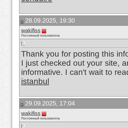
28.09.2025, 19:30
wakifiss
Постоянный пользователь
Thank you for posting this inf
I just checked out your site, a
informative. I can't wait to r
istanbul
29.09.2025, 17:04
wakifiss
Постоянный пользователь