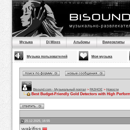
Музыка
Dj Mixes
Альбомы
Видеоклипы
Музыка пользователей
Моя музыка
Bisound.com - Музыкальный портал
>
РАЗНОЕ
>
Новости
Best Budget-Friendly Gold Detectors with High Perfor
25.12.2025, 16:55
wakifiss