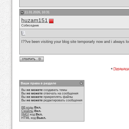
11.01.2026, 10:31
huzam151
Собеседник
I??ve been visiting your blog site temporarly now and i always l
«
Предыдущ
Ваши права в разделе
Вы
не можете
создавать темы
Вы
не можете
отвечать на сообщения
Вы
не можете
прикреплять файлы
Вы
не можете
редактировать сообщения
BB коды
Вкл.
Смайлы
Вкл.
[IMG]
код
Вкл.
HTML код
Выкл.