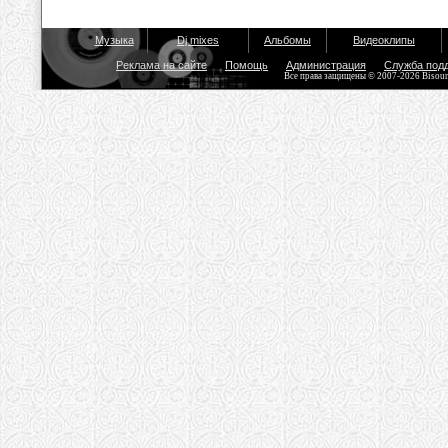
Музыка
Dj mixes
Альбомы
Видеоклипы
Реклама на сайте
Помощь
Администрация
Служба под
Все права защищены © 2007-2026 Bisou