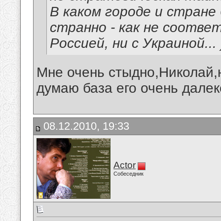
В каком городе и стране
странно - как не соотве
Россией, ни с Украиной... )
Мне очень стыдно,Николай,н
думаю база его очень далек
08.12.2010, 19:33
Actor
Собеседник