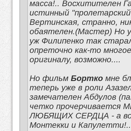
масса!.. Восхитителен Г
истинный "пролетарский
Вертинская, странно, ни
обаятелен.(Мастер) Но у 
уж Филипенко так старал
опреточно как-то много
оригиналу, возможно....
Но фильм
Бортко
мне бл
теперь уже в роли Азазел
замечателен Абдулов (па
четко прочерчивается М
ЛЮБЯЩИХ СЕРДЦА - а вок
Монтекки и Капулетти
!.