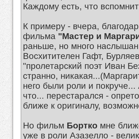
Каждому есть, что вспомнить
К примеру - вчера, благода
фильма
"Мастер и Маргар
раньше, но много наслышан.
Восхитителен Гафт, Бурляе
"пролетарский поэт Иван Бе
странно, никакая...(Маргари
него были роли и покруче...
что... перестарался - опрет
ближе к оригиналу, возможно
Но фильм
Бортко
мне ближе
уже в роли Азазелло - вели