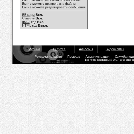
Вы
не можете
отвечать на сообщения
Вы
не можете
прикреплять файлы
Вы
не можете
редактировать сообщения
BB коды
Вкл.
Смайлы
Вкл.
[IMG]
код
Вкл.
HTML код
Выкл.
Музыка
Dj mixes
Альбомы
Видеоклипы
Реклама на сайте
Помощь
Администрация
Служба под
Все права защищены © 2007-2026 Bisou