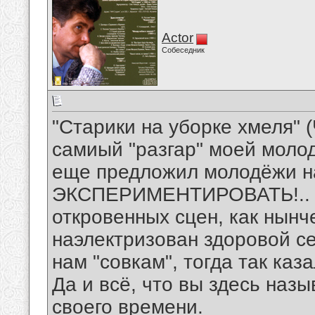
Actor
Собеседник
"Старики на уборке хмеля" 
самиый "разгар" моей молод
еще предложил молодёжи н
ЭКСПЕРИМЕНТИРОВАТЬ!.. Чт
откровенных сцен, как нынч
наэлектризован здоровой се
нам "совкам", тогда так каза
Да и всё, что вы здесь наз
своего времени.