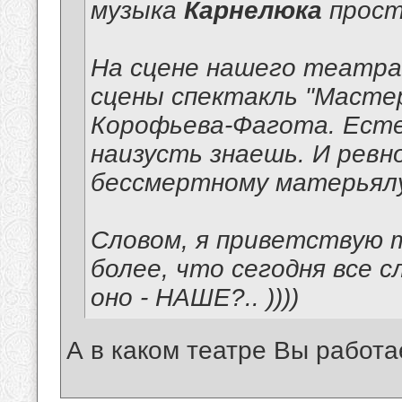
музыка
Карнелюка
прост
На сцене нашего театра 
сцены спектакль "Мастер
Корофьева-Фагота. Есте
наизусть знаешь. И рев
бессмертному матерьялу
Словом, я приветствую
более, что сегодня все с
оно - НАШЕ?.. ))))
А в каком театре Вы работа