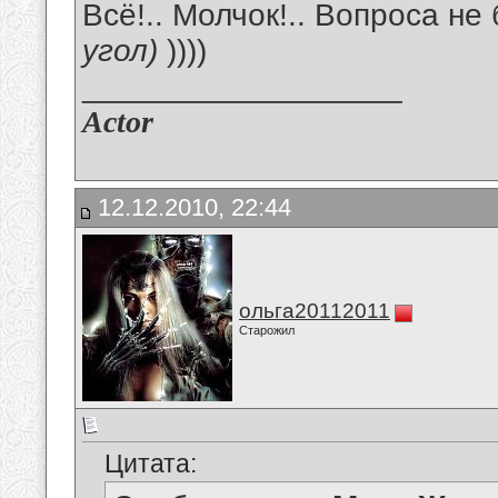
Всё!.. Молчок!.. Вопроса не
угол)
))))
__________________
Actor
12.12.2010, 22:44
ольга20112011
Старожил
Цитата: