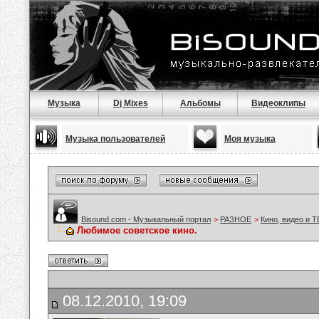
Музыка
Dj Mixes
Альбомы
Видеоклипы
Музыка пользователей
Моя музыка
Bisound.com - Музыкальный портал
>
РАЗНОЕ
>
Кино, видео и Т
Любимое советское кино.
08.12.2010, 19:09