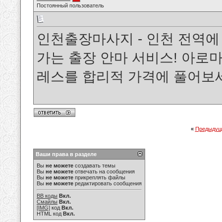
Постоянный пользователь
인천출장마사지 - 인천 전역에
가는 출장 안마 서비스! 아로마
레스를 합리적 가격에 풀어
«
Предыдущ
Ваши права в разделе
Вы
не можете
создавать темы
Вы
не можете
отвечать на сообщения
Вы
не можете
прикреплять файлы
Вы
не можете
редактировать сообщения
BB коды
Вкл.
Смайлы
Вкл.
[IMG]
код
Вкл.
HTML код
Вкл.