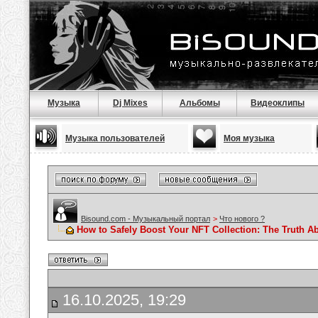
Музыка
Dj Mixes
Альбомы
Видеоклипы
Музыка пользователей
Моя музыка
Bisound.com - Музыкальный портал
>
Что нового ?
How to Safely Boost Your NFT Collection: The Truth A
16.10.2025, 19:29