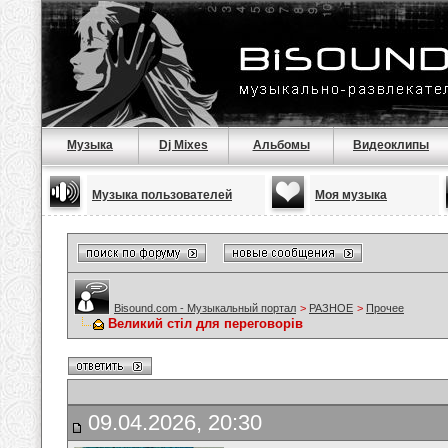
Музыка
Dj Mixes
Альбомы
Видеоклипы
Музыка пользователей
Моя музыка
Bisound.com - Музыкальный портал
>
РАЗНОЕ
>
Прочее
Великий стіл для переговорів
09.04.2026, 20:30