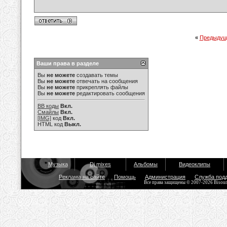
«
Предыдущ
Ваши права в разделе
Вы
не можете
создавать темы
Вы
не можете
отвечать на сообщения
Вы
не можете
прикреплять файлы
Вы
не можете
редактировать сообщения
BB коды
Вкл.
Смайлы
Вкл.
[IMG]
код
Вкл.
HTML код
Выкл.
Музыка
Dj mixes
Альбомы
Видеоклипы
Реклама на сайте
Помощь
Администрация
Служба под
Все права защищены © 2007-2026 Bisou