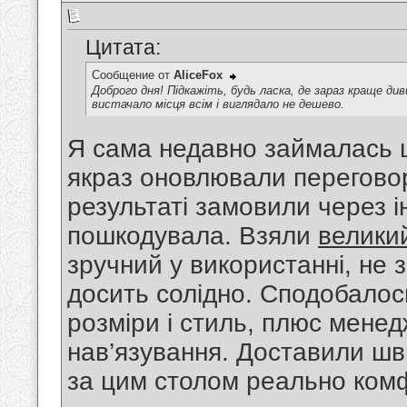
Цитата:
Сообщение от
AliceFox
Доброго дня! Підкажіть, будь ласка, де зараз краще д
вистачало місця всім і виглядало не дешево.
Я сама недавно займалась ц
якраз оновлювали переговор
результаті замовили через 
пошкодувала. Взяли
великий
зручний у використанні, не 
досить солідно. Сподобалось
розміри і стиль, плюс мене
нав’язування. Доставили шви
за цим столом реально комф