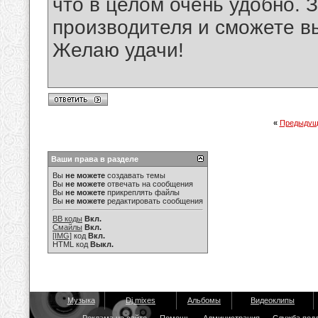
что в целом очень удобно. 
производителя и сможете вы
Желаю удачи!
«
Предыдущ
Ваши права в разделе
Вы
не можете
создавать темы
Вы
не можете
отвечать на сообщения
Вы
не можете
прикреплять файлы
Вы
не можете
редактировать сообщения
BB коды
Вкл.
Смайлы
Вкл.
[IMG]
код
Вкл.
HTML код
Выкл.
Музыка
Dj mixes
Альбомы
Видеоклипы