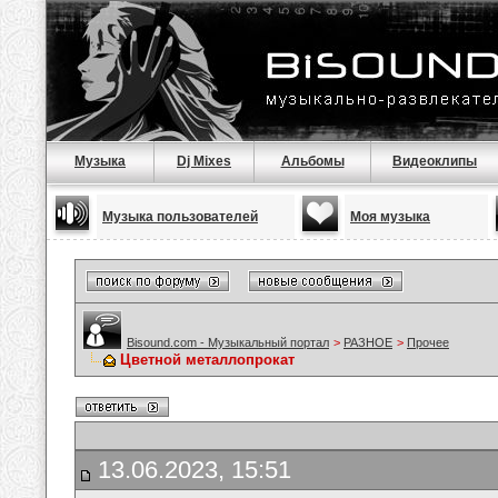
Музыка
Dj Mixes
Альбомы
Видеоклипы
Музыка пользователей
Моя музыка
Bisound.com - Музыкальный портал
>
РАЗНОЕ
>
Прочее
Цветной металлопрокат
13.06.2023, 15:51