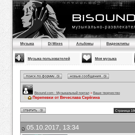
Музыка
Dj Mixes
Альбомы
Видеоклипы
Музыка пользователей
Моя музыка
Bisound.com - Музыкальный портал
>
Ваше творчество
Перепевки от Вячеслава Серёгина
Страница 18
05.10.2017, 13:34