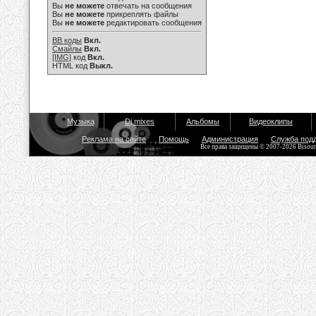
Вы
не можете
отвечать на сообщения
Вы
не можете
прикреплять файлы
Вы
не можете
редактировать сообщения
BB коды
Вкл.
Смайлы
Вкл.
[IMG]
код
Вкл.
HTML код
Выкл.
Музыка
Dj mixes
Альбомы
Видеоклипы
Реклама на сайте
Помощь
Администрация
Служба под
Все права защищены © 2007-2026 Bisou