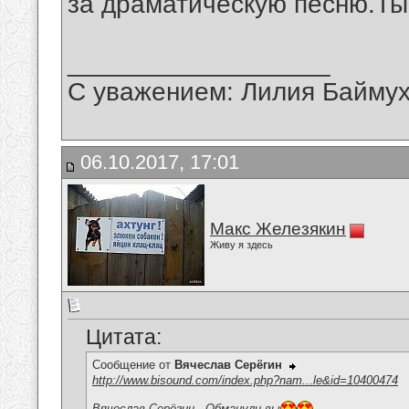
за драматическую песню.Ты
__________________
С уважением: Лилия Байму
06.10.2017, 17:01
Макс Железякин
Живу я здесь
Цитата:
Сообщение от
Вячеслав Серёгин
http://www.bisound.com/index.php?nam...le&id=10400474
Вячеслав Серёгин - Обманули вы