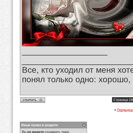
__________________
_______________________
Все, кто уходил от меня хот
понял только одно: хорошо,
Страница 18
«
Предыдущ
Ваши права в разделе
Вы
не можете
создавать темы