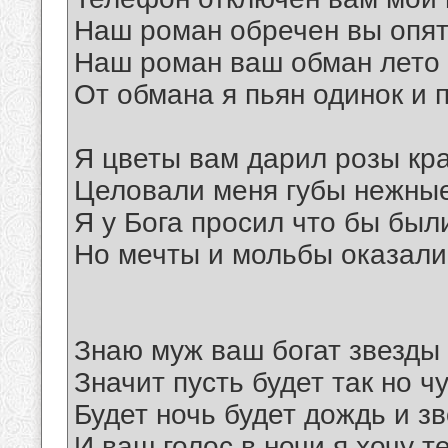
Наш роман обречен вы опят
Наш роман ваш обман лето 
От обмана я пьян одинок и 
Я цветы вам дарил розы кр
Целовали меня губы нежны
Я у Бога просил что бы был
Но мечты и мольбы оказал
Знаю муж ваш богат звезды 
Значит пусть будет так но ч
Будет ночь будет дождь и з
И ваш голос в ночи я хочу т