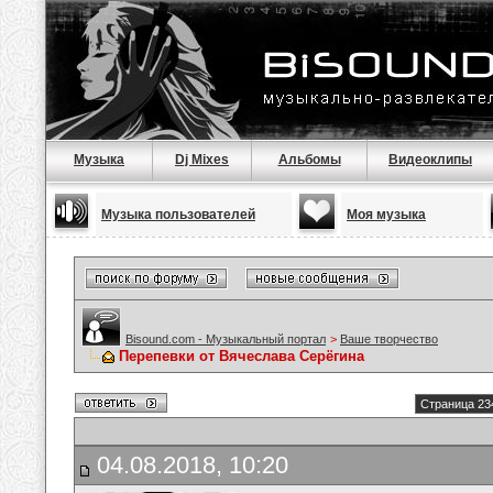
Музыка
Dj Mixes
Альбомы
Видеоклипы
Музыка пользователей
Моя музыка
Bisound.com - Музыкальный портал
>
Ваше творчество
Перепевки от Вячеслава Серёгина
Страница 23
04.08.2018, 10:20