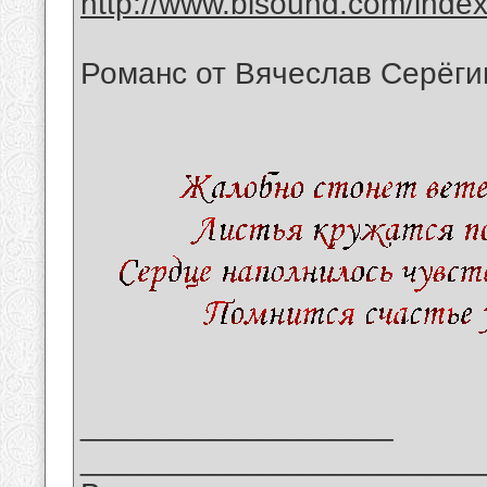
http://www.bisound.com/inde
Романс от Вячеслав Серёги
__________________
_______________________