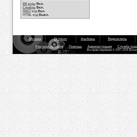
BB коды
Вкл.
Смайлы
Вкл.
[IMG]
код
Вкл.
HTML код
Выкл.
Музыка
Dj mixes
Альбомы
Видеоклипы
Реклама на сайте
Помощь
Администрация
Служба под
Все права защищены © 2007-2026 Bisou