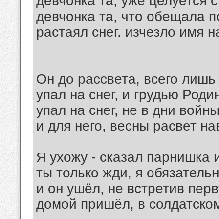
девчонка та, уже целуется с
девчонка та, что обещала 
растаял снег. изчезло имя на
Он до рассвета, всего лишь
упал на снег, и грудью Роди
упал на снег, не в дни войн
и для него, весны расвет на
Я ухожу - сказал парнишка и
ты только жди, я обязатель
и он ушёл, не встретив пер
домой пришёл, в солдатско