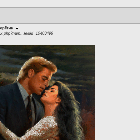
ерёгин
ex.php?nam...le&id=10403499
н