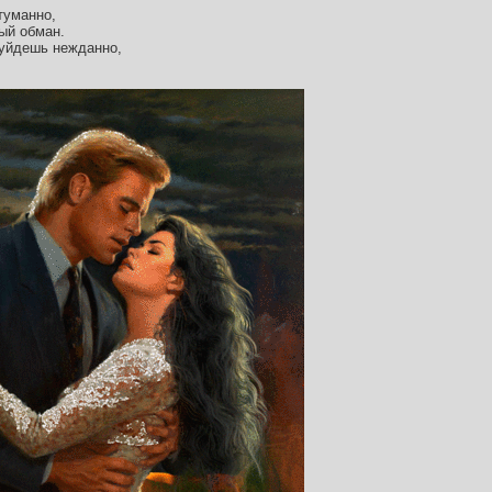
туманно,
ый обман.
 уйдешь нежданно,