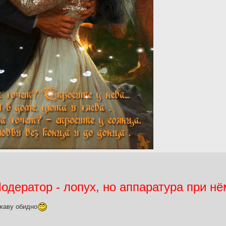
дератор - лопух, но аппаратура при нё
жаву обидно