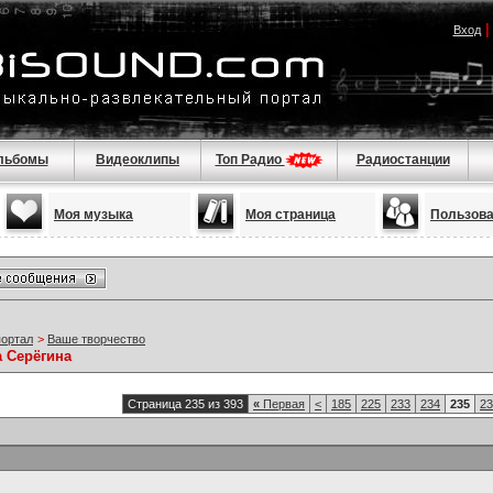
Вход
льбомы
Видеоклипы
Топ Радио
Радиостанции
Моя музыка
Моя страница
Пользов
портал
>
Ваше творчество
а Серёгина
Страница 235 из 393
«
Первая
<
185
225
233
234
235
23