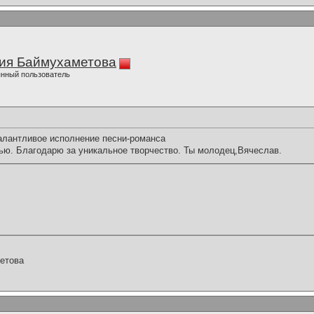
ия Баймухаметова
нный пользователь
алантливое исполнение песни-романса
ью. Благодарю за уникальное творчество. Ты молодец,Вячеслав.
етова