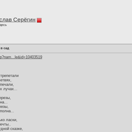
слав Серёгин
десь
в сад
hp?nam...le&id=10403519
 трепетали
етвях,
 печали,
 лучах...
ерезы,
на...
лезы,
полна...
ько ласки,
ечты..
удной сказке,