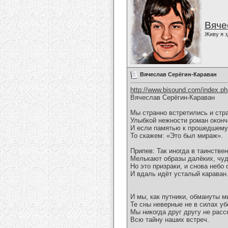
Вяче
Живу я з
Вячеслав Серёгин-Караван
http://www.bisound.com/index.p
Вячеслав Серёгин-Караван
Мы странно встретились и стр
Улыбкой нежности роман оконч
И если памятью к прошедшему
То скажем: «Это был мираж».
Припев: Так иногда в таинстве
Мелькают образы далёких, чуд
Но это призраки, и снова небо 
И вдаль идёт усталый караван
И мы, как путники, обмануты 
Те сны неверные не в силах уб
Мы никогда друг другу не рас
Всю тайну наших встреч.