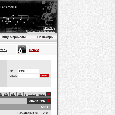
|
Регистрация
Помощь
Добавить в избранное
Видео приколы
Flash-игры
атели
Форум
Имя
Пароль
6
237
245
285
>
Последняя
»
Опции темы
#
2341
Регистрация: 01.10.2009