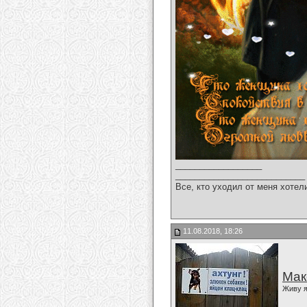
__________________
___________________________
Все, кто уходил от меня хотел
11.08.2018, 18:26
Мак
Живу я