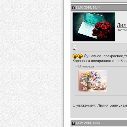
11.08.2018, 18:44
Лил
Постоя
Душевное ,прекрасное,т
Караван я восприняла с любов
Миниатюры
__________________
С уважением: Лилия Баймухам
13.08.2018, 10:37