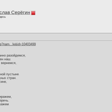
слав Серёгин
десь
hp?nam...le&id=10403499
анно разойдемся,
ен наш.
 вернемся,
нной пустыне
ных стран.
сине,
.
миражем,
еречь.
скажем