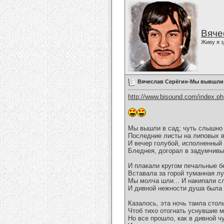
Вяче
Живу я з
Вячеслав Серёгин-Мы вывшли 
http://www.bisound.com/index.p
Мы вышли в сад; чуть слышно
Последние листы на липовых в
И вечер голубой, исполненный
Бледнея, догорал в задумчивых
И плакали кругом печальные б
Вставала за горой туманная лу
Мы молча шли... И накипали с
И дивной нежности душа была 
Казалось, эта ночь таила стол
Чтоб тихо отогнать уснувшие м
Но все прошло, как в дивной ч