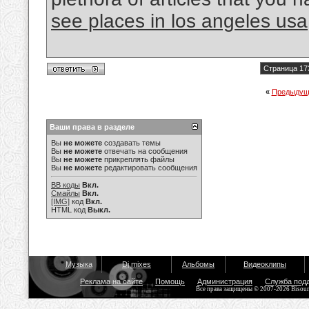
see places in los angeles usa
Страница 17
«
Предыдущ
Ваши права в разделе
Вы
не можете
создавать темы
Вы
не можете
отвечать на сообщения
Вы
не можете
прикреплять файлы
Вы
не можете
редактировать сообщения
BB коды
Вкл.
Смайлы
Вкл.
[IMG]
код
Вкл.
HTML код
Выкл.
Музыка
Dj mixes
Альбомы
Видеоклипы
Реклама на сайте
Помощь
Администрация
Служба под
Все права защищены © 2007-2026 Bisou