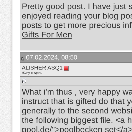
Pretty good post. I have just
enjoyed reading your blog pos
posts to get more precious inf
Gifts For Men
07.02.2024, 08:50
ALISHER ASQ1
Живу я здесь
What i’m thus , very happy want
instruct that is gifted do that
generally to the second websi
the following biggest file. <a 
pool.de/">poolbecken set</a