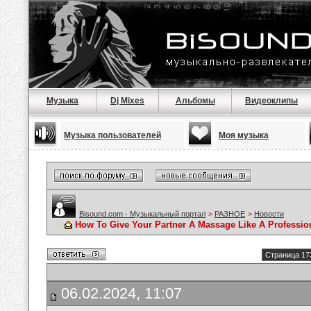
Музыка
Dj Mixes
Альбомы
Видеоклипы
Музыка пользователей
Моя музыка
Bisound.com - Музыкальный портал
>
РАЗНОЕ
>
Новости
How To Give Your Partner A Massage Like A Professio
Страница 17
06.02.2024, 11:07