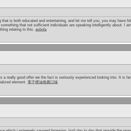
 that is both educated and entertaining, and let me tell you, you may have hit
 something that not sufficient individuals are speaking intelligently about. I 
hing relating to this.
asbola
 a really good offer we the fact is seriously experienced looking into. It is 
cialized element.
電子煙油推薦口味
ace which i extremely savored browsing. Isn't day to day that provide the pro