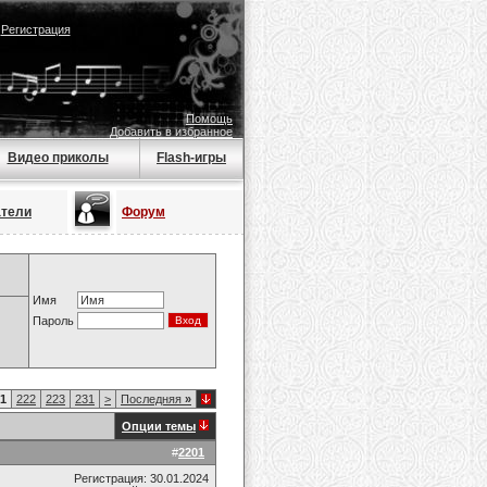
|
Регистрация
Помощь
Добавить в избранное
Видео приколы
Flash-игры
атели
Форум
Имя
Пароль
1
222
223
231
>
Последняя
»
Опции темы
#
2201
Регистрация: 30.01.2024