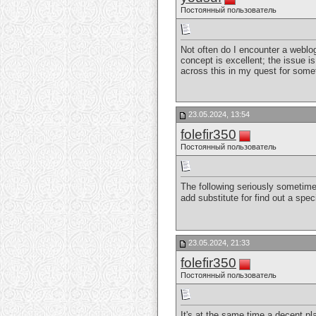
Постоянный пользователь
Not often do I encounter a weblog
concept is excellent; the issue is
across this in my quest for somet
23.05.2024, 13:54
folefir350
Постоянный пользователь
The following seriously sometimes
add substitute for find out a spe
23.05.2024, 21:33
folefir350
Постоянный пользователь
It's at the same time a decent pl