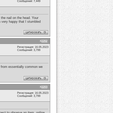
Сообщений: 7,449
 the nail on the head. Your
am very happy that I stumbled
#
2202
Регистрация: 16.05.2023
Сообщений: 3,799
far from essentially common we
#
2203
Регистрация: 16.05.2023
Сообщений: 3,799
spect to observe an item.
online