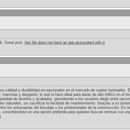
ork, Great post.
this file does not have an app associated with it
su calidad y durabilidad excepcionales en el mercado de suelos laminados. Es
, manchas y desgaste, lo que la hace ideal para áreas de alto tráfico en el ho
ariedad de diseños y acabados, permitiendo a los usuarios elegir entre opcion
les naturales, sin sacrificar la facilidad de mantenimiento. Gracias a su siste
ntre los entusiastas del bricolaje y los profesionales de la construcción. En
ad, convirtiéndose en una opción preferida para quienes buscan renovar sus es
o