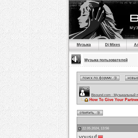
Музыка
Dj Mixes
А
Музыка пользователей
Bisound.com - Музыкальный 
How To Give Your Partne
22.05.2024, 13:56
yousuf