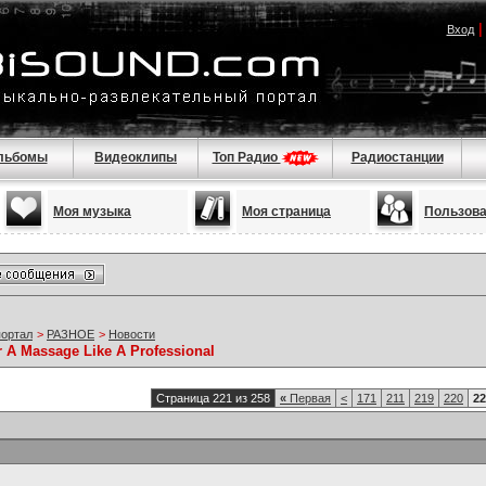
Вход
льбомы
Видеоклипы
Топ Радио
Радиостанции
Моя музыка
Моя страница
Пользов
портал
>
РАЗНОЕ
>
Новости
r A Massage Like A Professional
Страница 221 из 258
«
Первая
<
171
211
219
220
22