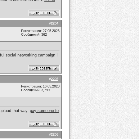
#
2204
Регистрация: 27.05.2023
Сообщений: 362
sful social networking campaign !
#
2205
Регистрация: 16.05.2023
Сообщений: 3,799
 upload that way.
pay someone to
#
2206