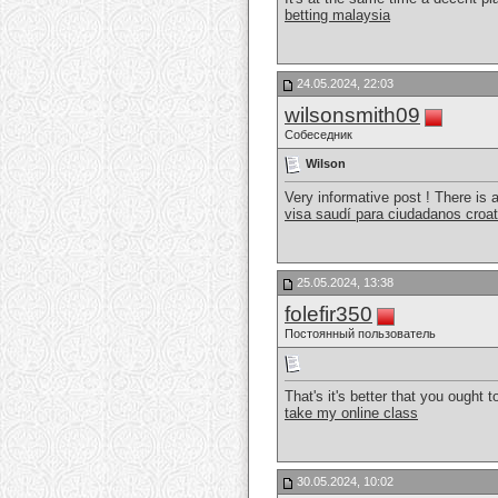
betting malaysia
24.05.2024, 22:03
wilsonsmith09
Собеседник
Wilson
Very informative post ! There is 
visa saudí para ciudadanos croa
25.05.2024, 13:38
folefir350
Постоянный пользователь
That's it's better that you ought
take my online class
30.05.2024, 10:02