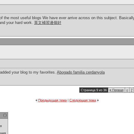
f the most useful blogs We have ever arrive across on this subject. Basically
tand your hard work.
英文補習邊個好
 added your blog to my favorites.
Abogado familia cerdanyola
Страница 9 из 36
«
Первая
<
7
«
Предыдущая тема
|
Следующая тема
»
ия
ения