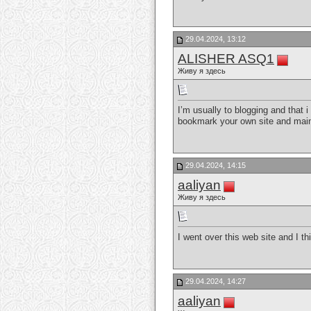
29.04.2024, 13:12
ALISHER ASQ1
Живу я здесь
I’m usually to blogging and that i
bookmark your own site and main
29.04.2024, 14:15
aaliyan
Живу я здесь
I went over this web site and I th
29.04.2024, 14:27
aaliyan