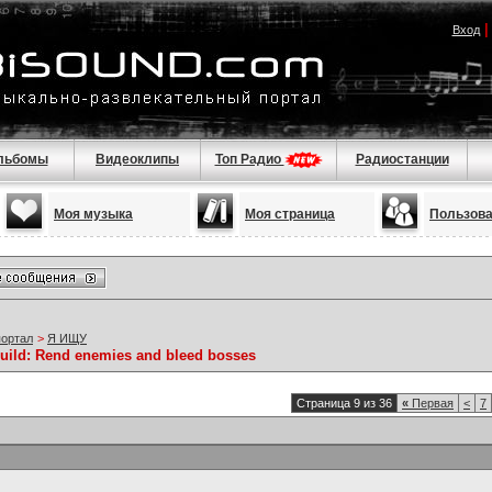
Вход
льбомы
Видеоклипы
Топ Радио
Радиостанции
Моя музыка
Моя страница
Пользов
портал
>
Я ИЩУ
build: Rend enemies and bleed bosses
Страница 9 из 36
«
Первая
<
7