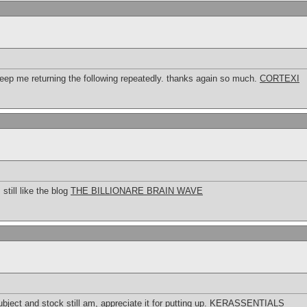
eep me returning the following repeatedly. thanks again so much.
CORTEXI
 still like the blog
THE BILLIONARE BRAIN WAVE
bject and stock still am, appreciate it for putting up.
KERASSENTIALS