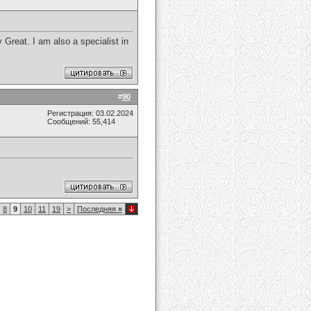
 Great. I am also a specialist in
#
90
Регистрация: 03.02.2024
Сообщений: 55,414
8
9
10
11
19
>
Последняя
»