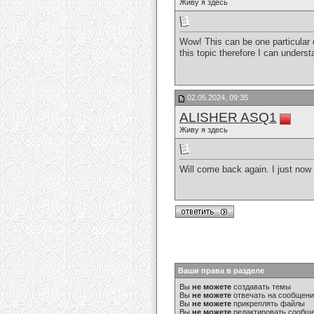
Живу я здесь
Wow! This can be one particular o
this topic therefore I can unders
02.05.2024, 09:35
ALISHER ASQ1
Живу я здесь
Will come back again. I just now
Ваши права в разделе
Вы
не можете
создавать темы
Вы
не можете
отвечать на сообщен
Вы
не можете
прикреплять файлы
Вы
не можете
редактировать сообщ