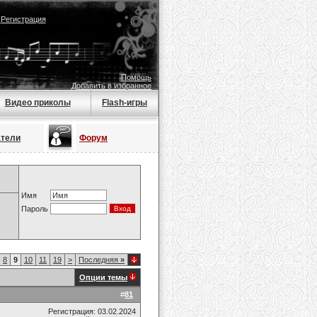
|
Регистрация
Помощь
Добавить в избранное
Видео приколы
Flash-игры
атели
Форум
Имя
Пароль
8
9
10
11
19
>
Последняя
»
Опции темы
#
81
Регистрация: 03.02.2024