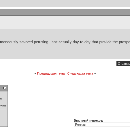
tremendously savored perusing. Isn't actually day-to-day that provide the pro
Страниц
«
Предыдущая тема
|
Следующая тема
»
ия
ения
Быстрый переход