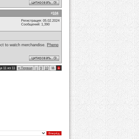
#
104
Регистрация: 05.02.2024
Сообщений: 1,390
spect to watch merchandise.
Phenq
а 11 из 11
«
Первая
<
9
10
11