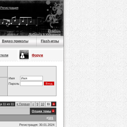
|
Регистрация
Помощь
Добавить в избранное
Видео приколы
Flash-игры
атели
Форум
Имя
Пароль
а 11 из 11
«
Первая
<
9
10
11
Опции темы
#
101
Регистрация: 30.01.2024