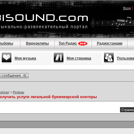
Вход
льбомы
Видеоклипы
Топ Радио
Радиостанции
Моя музыка
Моя страница
Пользов
портал
>
Релизы
получить услуги легальной букмекерской конторы
Страниц