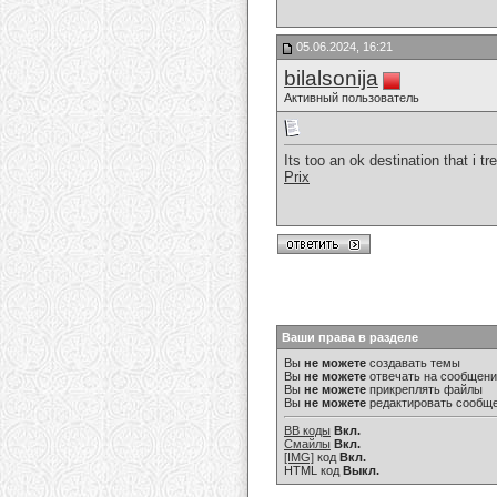
05.06.2024, 16:21
bilalsonija
Активный пользователь
Its too an ok destination that i 
Prix
Ваши права в разделе
Вы
не можете
создавать темы
Вы
не можете
отвечать на сообщен
Вы
не можете
прикреплять файлы
Вы
не можете
редактировать сообщ
BB коды
Вкл.
Смайлы
Вкл.
[IMG]
код
Вкл.
HTML код
Выкл.