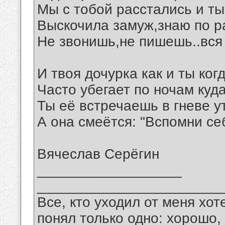
Мы с тобой расстались и ты
Выскочила замуж,знаю по р
Не звонишь,не пишешь..вся 
И твоя дочурка как и ты ког
Часто убегает по ночам куда
Ты её встречаешь в гневе у
А она смеётся: "Вспомни се
Вячеслав Серёгин
__________________
_______________________
Все, кто уходил от меня хот
понял только одно: хорошо,