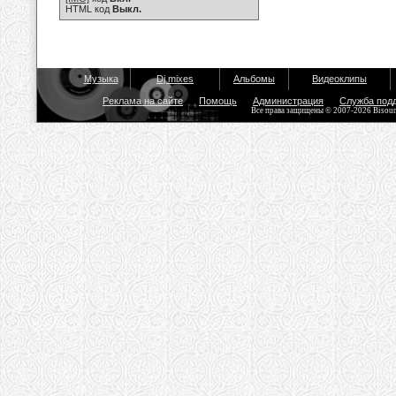
HTML код
Выкл.
Музыка
Dj mixes
Альбомы
Видеоклипы
Реклама на сайте
Помощь
Администрация
Служба под
Все права защищены © 2007-2026 Bisou