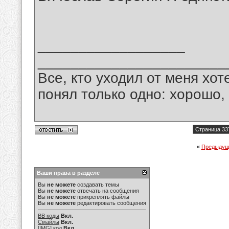
__________________
_______________________
Все, кто уходил от меня хот
понял только одно: хорошо,
Страница 33
«
Предыдущ
Ваши права в разделе
Вы
не можете
создавать темы
Вы
не можете
отвечать на сообщения
Вы
не можете
прикреплять файлы
Вы
не можете
редактировать сообщения
BB коды
Вкл.
Смайлы
Вкл.
[IMG]
код
Вкл.