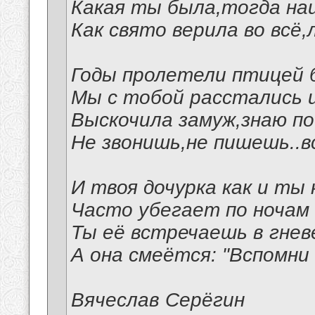
Какая ты была,тогда на
Как свято верила во всё
Годы пролетели птицей
Мы с тобой расстались и
Выскочила замуж,знаю по
Не звонишь,не пишешь..вс
И твоя дочурка как и ты
Часто убегает по ночам 
Ты её встречаешь в гнев
А она смеётся: "Вспомни 
Вячеслав Серёгин