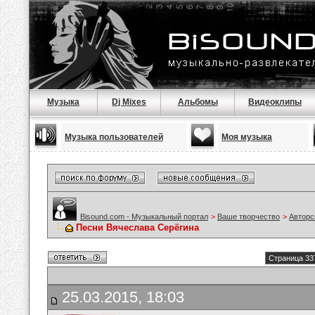
Музыка
Dj Mixes
Альбомы
Видеоклипы
Музыка пользователей
Моя музыка
Bisound.com - Музыкальный портал
>
Ваше творчество
>
Авторс
Песни Вячеслава Серёгина
Страница 33
25.03.2015, 18:03