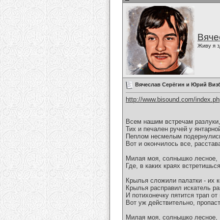
Вяче
Живу я з
Вячеслав Серёгин и Юрий Виз
http://www.bisound.com/index.p
Всем нашим встречам разлуки,
Тих и печален ручей у янтарно
Пеплом несмелым подернулись
Вот и окончилось все, расстав
Милая моя, солнышко лесное,
Где, в каких краях встретишься
Крылья сложили палатки - их к
Крылья расправил искатель раз
И потихонечку пятится трап от 
Вот уж действительно, пропас
Милая моя, солнышко лесное,