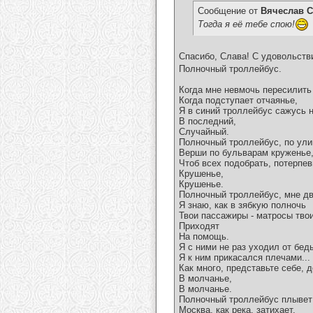
Сообщение от
Вячеслав С
Тогда я её тебе спою!
Спасибо, Слава! С удовольстви
Полночный троллейбус.
Когда мне невмочь пересилить
Когда подступает отчаянье,
Я в синий троллейбус сажусь н
В последний,
Случайный.
Полночный троллейбус, по ули
Верши по бульварам круженье
Чтоб всех подобрать, потерпе
Крушенье,
Крушенье.
Полночный троллейбус, мне дв
Я знаю, как в зябкую полночь
Твои пассажиры - матросы твои
Приходят
На помощь.
Я с ними не раз уходил от бед
Я к ним прикасался плечами...
Как много, представьте себе, 
В молчанье,
В молчанье.
Полночный троллейбус плывет
Москва, как река, затихает,