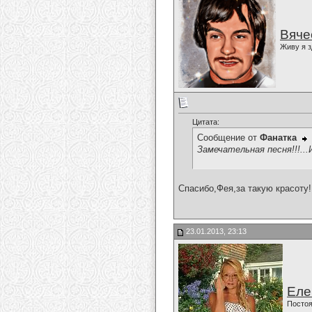
Вяче
Живу я з
Цитата:
Сообщение от
Фанатка
Замечательная песня!!!...И
Спасибо,Фея,за такую красоту!
23.01.2013, 23:13
Еле
Постоя