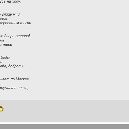
усь на ходу,
 улице мчи,
енье,
терпевшим в ночи
не дверь отвори!
очь
ы твои -
 беды,
и...
себе, доброты
ывет по Москве,
т,
тучала в виске,