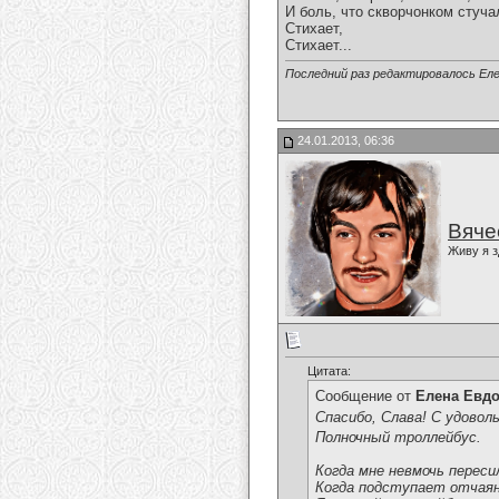
И боль, что скворчонком стуча
Стихает,
Стихает...
Последний раз редактировалось Еле
24.01.2013, 06:36
Вяче
Живу я з
Цитата:
Сообщение от
Елена Евд
Спасибо, Слава! С удовол
Полночный троллейбус.
Когда мне невмочь переси
Когда подступает отчаян