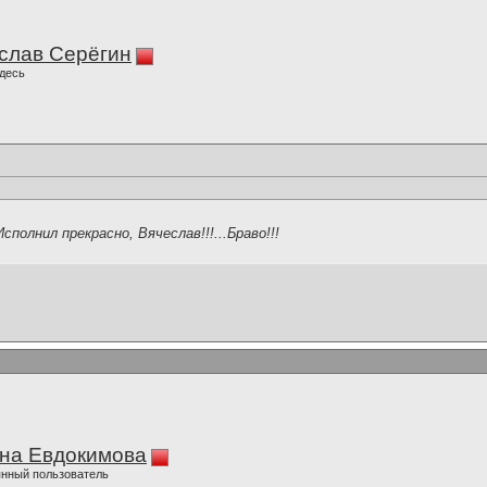
слав Серёгин
десь
сполнил прекрасно, Вячеслав!!!...Браво!!!
на Евдокимова
нный пользователь