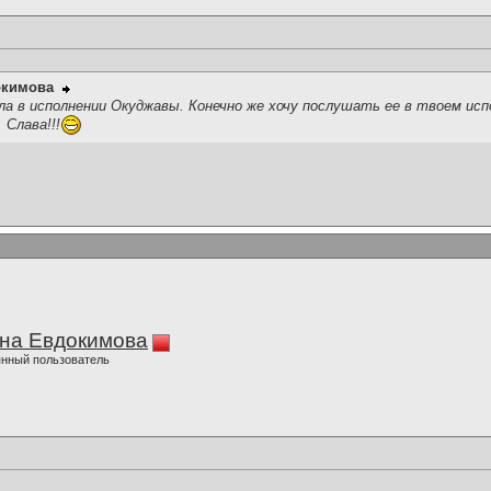
окимова
а в исполнении Окуджавы. Конечно же хочу послушать ее в твоем испо
 Слава!!!
на Евдокимова
нный пользователь