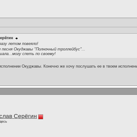
ерёгин
азу летом повеяло!
 песня Окуджавы "Полночный троллейбус"...
ала...могу спеть по своему!
исполнении Окуджавы. Конечно же хочу послушать ее в твоем исполнени
слав Серёгин
десь