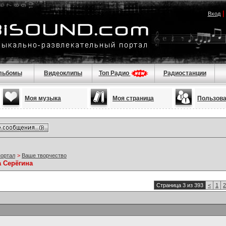
Вход
льбомы
Видеоклипы
Топ Радио
Радиостанции
Моя музыка
Моя страница
Пользов
портал
>
Ваше творчество
а Серёгина
Страница 3 из 393
<
1
2