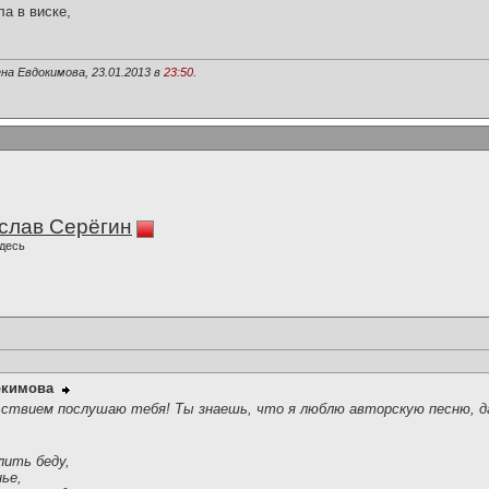
ла в виске,
на Евдокимова, 23.01.2013 в
23:50
.
слав Серёгин
десь
окимова
ьствием послушаю тебя! Ты знаешь, что я люблю авторскую песню, да
лить беду,
ье,