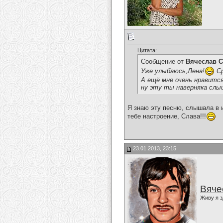
Цитата:
Сообщение от
Вячеслав С
Уже улыбаюсь,Лена!
Ср
А ещё мне очень нравится
ну эту ты наверняка слыш
Я знаю эту песню, слышала в 
тебе настроение, Слава!!!
23.01.2013, 23:15
Вяче
Живу я з