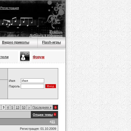
|
Регистрация
Помощь
Добавить в избранное
Видео приколы
Flash-игры
атели
Форум
Имя
Пароль
3
4
5
13
53
>
Последняя
»
Опции темы
#
21
Регистрация: 01.10.2009