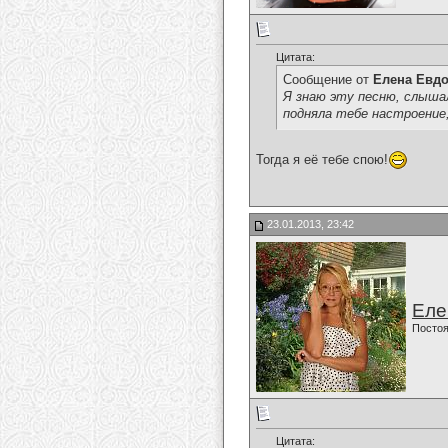
Цитата:
Сообщение от
Елена Евд
Я знаю эту песню, слышал
подняла тебе настроение,
Тогда я её тебе спою!
23.01.2013, 23:42
Еле
Постоя
Цитата: