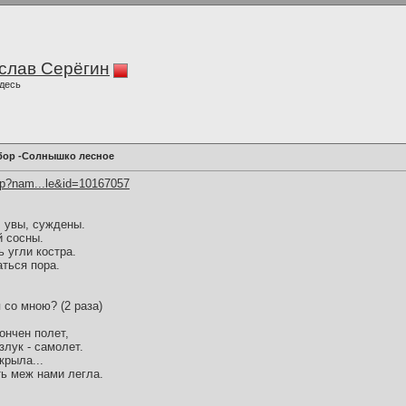
слав Серёгин
десь
бор -Солнышко лесное
hp?nam...le&id=10167057
 увы, суждены.
й сосны.
 угли костра.
аться пора.
 со мною? (2 раза)
ончен полет,
лук - самолет.
крыла...
ть меж нами легла.