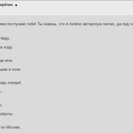
ерёгин
ем послушаю тебя! Ты знаешь, что я люблю авторскую песню, да под ги
 беду,
а ходу,
це мчи,
,
вшим в ночи
ерь отвори!
 -
ы,
доброты
 по Москве,