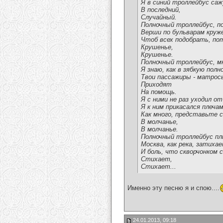
Я в синий троллейбус саж
В последний,
Случайный.
Полночный троллейбус, по
Верши по бульварам круж
Чтоб всех подобрать, по
Крушенье,
Крушенье.
Полночный троллейбус, м
Я знаю, как в зябкую полн
Твои пассажиры - матрос
Приходят
На помощь.
Я с ними не раз уходил от
Я к ним прикасался плечам
Как много, представьте 
В молчанье,
В молчанье.
Полночный троллейбус пл
Москва, как река, затихае
И боль, что скворчонком с
Стихает,
Стихает...
Именно эту песню я и спою....
24.01.2013, 09:18