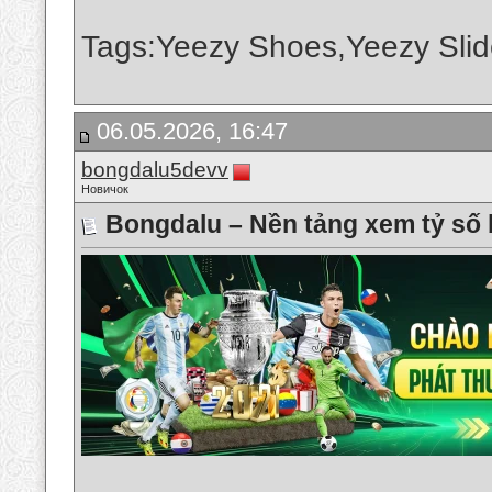
Tags:Yeezy Shoes,Yeezy Slid
06.05.2026, 16:47
bongdalu5devv
Новичок
Bongdalu – Nền tảng xem tỷ số 