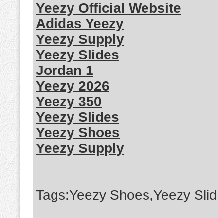
Yeezy Official Website
Adidas Yeezy
Yeezy Supply
Yeezy Slides
Jordan 1
Yeezy 2026
Yeezy 350
Yeezy Slides
Yeezy Shoes
Yeezy Supply
Tags:Yeezy Shoes,Yeezy Slid