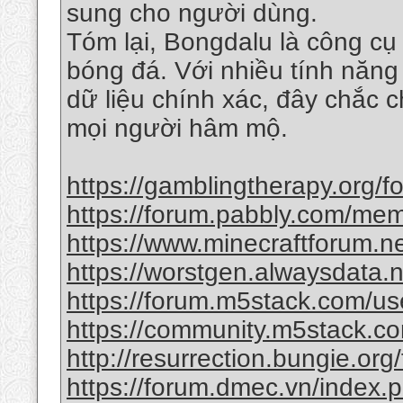
sung cho người dùng.
Tóm lại, Bongdalu là công cụ
bóng đá. Với nhiều tính năng
dữ liệu chính xác, đây chắc 
mọi người hâm mộ.
https://gamblingtherapy.org/
https://forum.pabbly.com/me
https://www.minecraftforum.
https://worstgen.alwaysdata.n
https://forum.m5stack.com/u
https://community.m5stack.c
http://resurrection.bungie.or
https://forum.dmec.vn/index