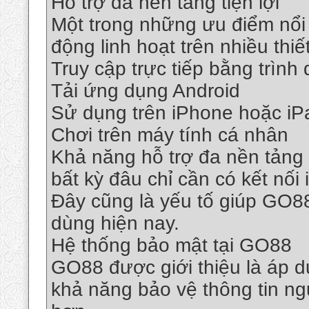
Hỗ trợ đa nền tảng tiện lợi
Một trong những ưu điểm nổi
động linh hoạt trên nhiều thi
Truy cập trực tiếp bằng trình
Tải ứng dụng Android
Sử dụng trên iPhone hoặc iP
Chơi trên máy tính cá nhân
Khả năng hỗ trợ đa nền tảng g
bất kỳ đâu chỉ cần có kết nối 
Đây cũng là yếu tố giúp GO8
dùng hiện nay.
Hệ thống bảo mật tại GO88
GO88 được giới thiệu là áp 
khả năng bảo vệ thông tin ng