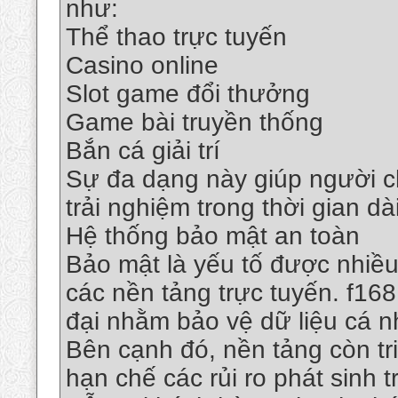
như:
Thể thao trực tuyến
Casino online
Slot game đổi thưởng
Game bài truyền thống
Bắn cá giải trí
Sự đa dạng này giúp người c
trải nghiệm trong thời gian dài
Hệ thống bảo mật an toàn
Bảo mật là yếu tố được nhiề
các nền tảng trực tuyến. f1
đại nhằm bảo vệ dữ liệu cá n
Bên cạnh đó, nền tảng còn t
hạn chế các rủi ro phát sinh 