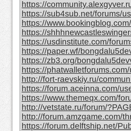
https://community.alexgyver.
https://sub4sub.net/forums/u
https://www.bookingblog.com
https://shhhnewcastleswinger
https://usdinstitute.com/for
https://paper.wf/bongdalu5d
https://zb3.org/bongdalu5de
https://phatwalletforums.com
http://fort-raevskiy.ru/commun
https://forum.aceinna.com/u
https://www.themeqx.com/for
http://vetstate.ru/forum/?
http://forum.amzgame.com/th
https://forum.delftship.net/P