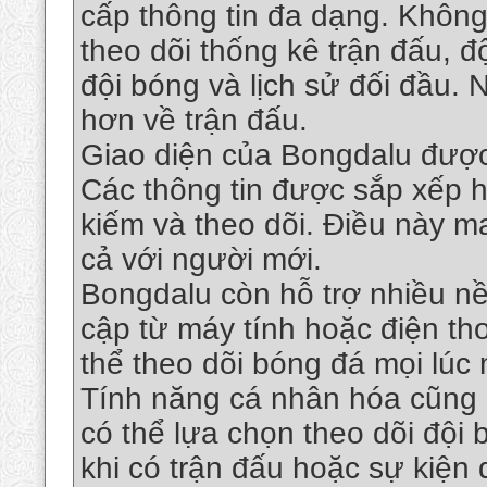
cấp thông tin đa dạng. Không
theo dõi thống kê trận đấu, đ
đội bóng và lịch sử đối đầu. 
hơn về trận đấu.
Giao diện của Bongdalu được 
Các thông tin được sắp xếp h
kiếm và theo dõi. Điều này ma
cả với người mới.
Bongdalu còn hỗ trợ nhiều nề
cập từ máy tính hoặc điện th
thể theo dõi bóng đá mọi lúc 
Tính năng cá nhân hóa cũng 
có thể lựa chọn theo dõi đội
khi có trận đấu hoặc sự kiện 