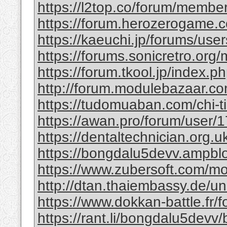
https://l2top.co/forum/memb
https://forum.herozerogame.
https://kaeuchi.jp/forums/us
https://forums.sonicretro.org
https://forum.tkool.jp/index
http://forum.modulebazaar.c
https://tudomuaban.com/chi-tie
https://awan.pro/forum/user/
https://dentaltechnician.org
https://bongdalu5devv.ampb
https://www.zubersoft.com/mo
http://dtan.thaiembassy.de/un
https://www.dokkan-battle.fr/
https://rant.li/bongdalu5devv