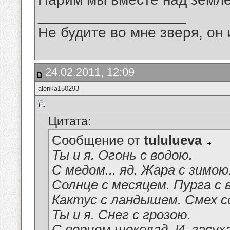
__________________
Не будите во мне зверя, он 
24.02.2011, 12:09
alenka150293
Цитата:
Сообщение от
tululueva
Ты и я. Огонь с водою.
С медом... яд. Жара с зимою
Солнце с месяцем. Пурга с 
Кактус с ландышем. Смех с
Ты и я. Снег с грозою.
С перцем шоколад. И, засуха