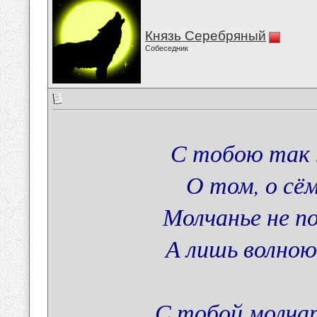
Князь Серебряный
Собеседник
С тобою так 
О том, о сём
Молчанье не п
А лишь волною
С тобой молчат