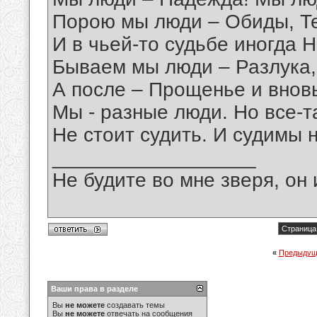
Порою мы люди – Обиды, Т
И в чьей-то судьбе иногда 
Бываем мы люди – Разлука,
А после – Прощенье и внов
Мы - разные люди. Но все-т
Не стоит судить. И судимы н
__________________
Не будите во мне зверя, он 
Страница 
«
Предыдущ
Ваши права в разделе
Вы
не можете
создавать темы
Вы
не можете
отвечать на сообщения