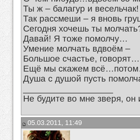
Ты ж – балагур и весельчак!
Так рассмеши – я вновь гр
Сегодня хочешь ты молчать
Давай! Я тоже помолчу…
Умение молчать вдвоём –
Большое счастье, говорят…
Ещё мы скажем всё…пото
Душа с душой пусть помол
__________________
Не будите во мне зверя, он 
05.03.2011, 11:49