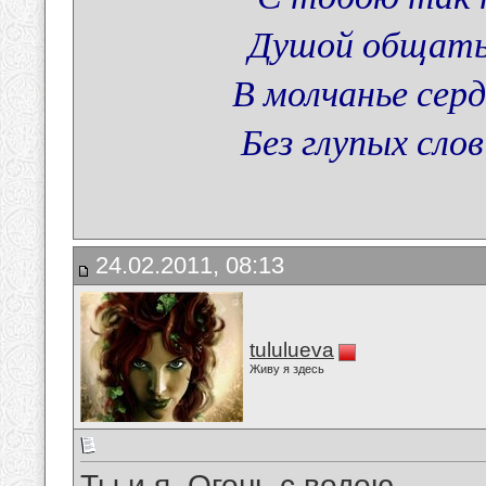
Душой общатьс
В молчанье сер
Без глупых слов
24.02.2011, 08:13
tululueva
Живу я здесь
Ты и я. Огонь с водою.