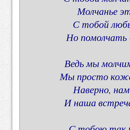
Молчанье эт
С тобой люб
Но помолчать -
Ведь мы молчим
Мы просто коже
Наверно, нам
И наша встреча
С тобою так 