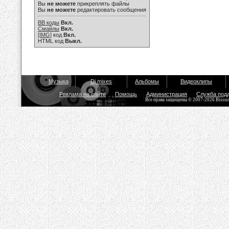
Вы
не можете
прикреплять файлы
Вы
не можете
редактировать сообщения
BB коды
Вкл.
Смайлы
Вкл.
[IMG]
код
Вкл.
HTML код
Выкл.
Музыка
Dj mixes
Альбомы
Видеоклипы
Реклама на сайте
Помощь
Администрация
Служба под
Все права защищены © 2007-2026 Bisou