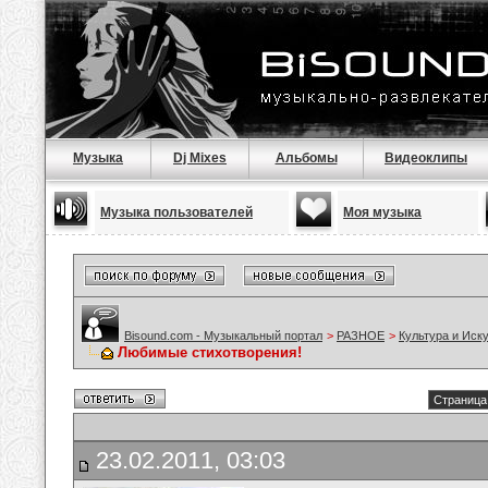
Музыка
Dj Mixes
Альбомы
Видеоклипы
Музыка пользователей
Моя музыка
Bisound.com - Музыкальный портал
>
РАЗНОЕ
>
Культура и Иск
Любимые стихотворения!
Страница 
23.02.2011, 03:03