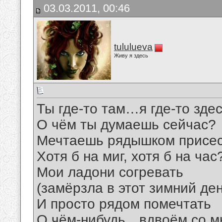
03.03.2011, 00:46
tululueva
Живу я здесь
Ты где-то там…я где-то зд
О чём ты думаешь сейчас?
Мечтаешь рядышком присе
Хотя б на миг, хотя б на час?
Мои ладони согревать
(замёрзла в этот зимний ден
И просто рядом помечтать
О чём-нибудь…вдвоём со 