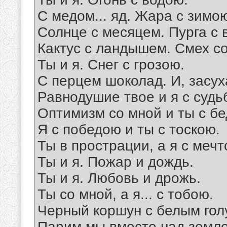
С медом... яд. Жара с зимо
Солнце с месяцем. Пурга с 
Кактус с ландышем. Смех со
Ты и я. Снег с грозою.
С перцем шоколад. И, засух
Равнодушие твое и я с судь
Оптимизм со мной и ты с б
Я с победою и ты с тоскою.
Ты в прострации, а я с мечт
Ты и я. Пожар и дождь.
Ты и я. Любовь и дрожь.
Ты со мной, а я... с тобою.
Черный коршун с белым го
Парим мы вместе над земл