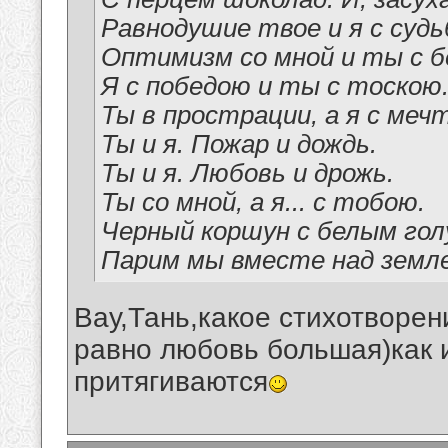
Равнодушие твое и я с судь
Оптимизм со мной и ты с б
Я с победою и ты с тоскою
Ты в прострации, а я с меч
Ты и я. Пожар и дождь.
Ты и я. Любовь и дрожь.
Ты со мной, а я... с тобою.
Черный коршун с белым го
Парим мы вместе над земл
Вау,Тань,какое стихотворен
равно любовь большая)как 
притягиваются