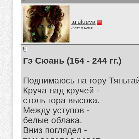
tululueva
Живу я здесь
Гэ Сюань (164 - 244 гг.)
Поднимаюсь на гору Тяньта
Круча над кручей -
столь гора высока.
Между уступов -
белые облака.
Вниз поглядел -