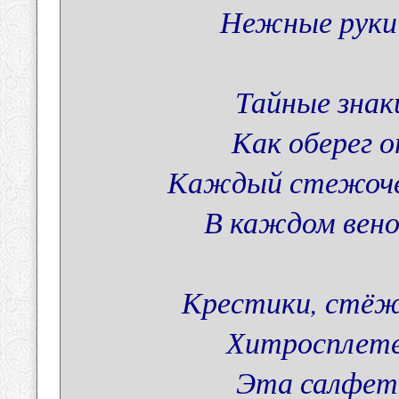
Нежные руки
Тайные знак
Как оберег о
Каждый стежочек
В каждом вено
Крестики, стёжк
Хитросплете
Эта салфето