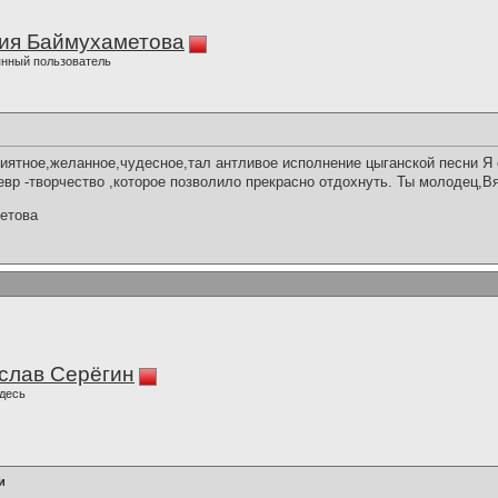
ия Баймухаметова
нный пользователь
ятное,желанное,чудесное,тал антливое исполнение цыганской песни Я 
вр -творчество ,которое позволило прекрасно отдохнуть. Ты молодец,В
етова
слав Серёгин
десь
и