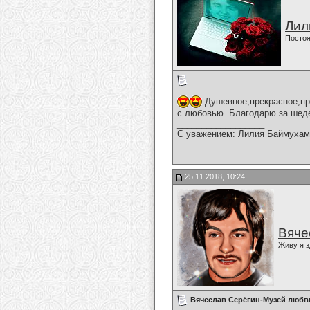
Лил
Постоя
Душевное,прекрасное,при
с любовью. Благодарю за шеде
__________________
С уважением: Лилия Баймухам
25.11.2018, 10:24
Вяче
Живу я з
Вячеслав Серёгин-Музей любв