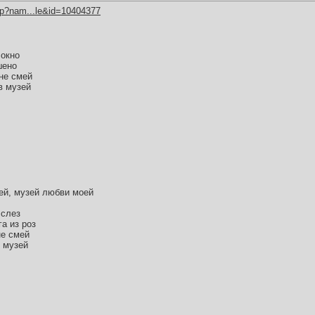
hp?nam...le&id=10404377
 окно
шено
не смей
в музей
зей, музей любви моей
 слез
а из роз
не смей
 музей