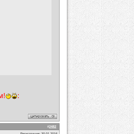
м!
:
#
2482
Регистрация: 30.01.2016