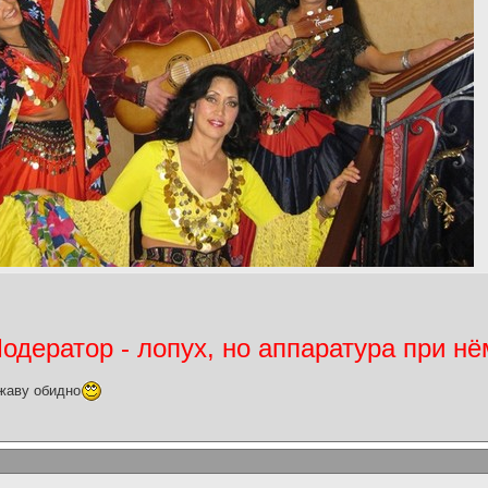
дератор - лопух, но аппаратура при нё
жаву обидно