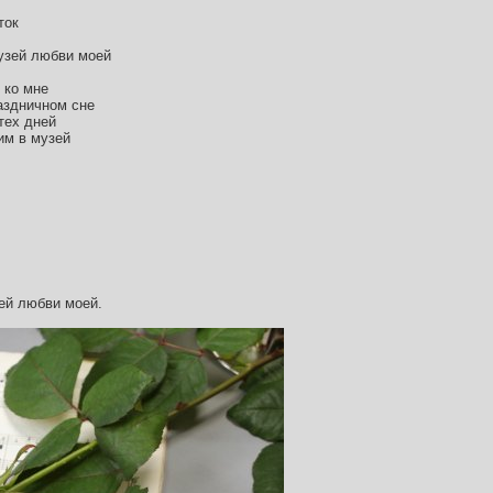
ток
музей любви моей
 ко мне
аздничном сне
тех дней
им в музей
ей любви моей.