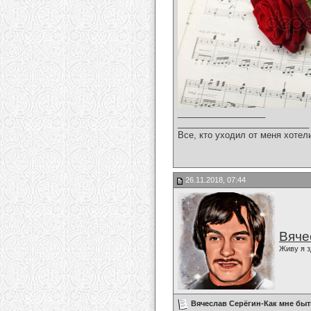
__________________
___________________________
Все, кто уходил от меня хотел
26.11.2018, 07:44
Вяче
Живу я з
Вячеслав Серёгин-Как мне быт