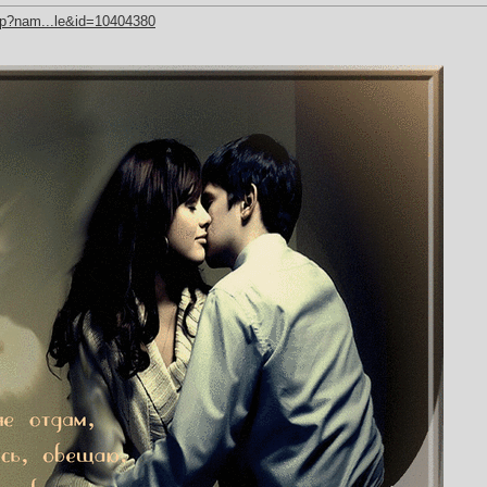
hp?nam...le&id=10404380