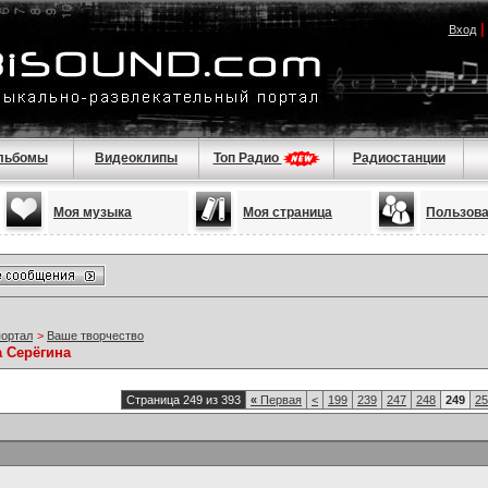
Вход
льбомы
Видеоклипы
Топ Радио
Радиостанции
Моя музыка
Моя страница
Пользов
портал
>
Ваше творчество
а Серёгина
Страница 249 из 393
«
Первая
<
199
239
247
248
249
25