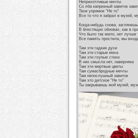
Неприхотливые мечты
Со лба капризный завиток зави
Твое упрямое "Не то"
Все то что я забрал в музей, 
Когда-нибудь снова, заглянешь
В блестящих обновах, как в пр
Что было так мило, нет лучше 
Все память простила, мы вход
Там эти гадкие духи
Там эти старые меха
Там эти глупые стихи
В них смысла нет, наверняка
Там эти мертвые цветы
Там сумасбродные мечты
Там непослушный завиток
Там это детское "Не то"
Ты закрываешь мой музей, муз