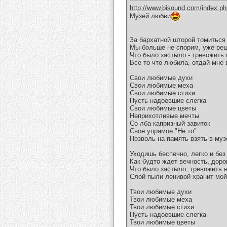
http://www.bisound.com/index.p
Музей любви
За бархатной шторой томиться
Мы больше не спорим, уже ре
Что было застыло - тревожить 
Все то что любила, отдай мне 
Свои любимые духи
Свои любимые меха
Свои любимые стихи
Пусть надоевшие слегка
Свои любимые цветы
Неприхотливые мечты
Со лба капризный завиток
Свое упрямое "Не то"
Позволь на память взять в му
Уходишь беспечно, легко и без
Как будто ждет вечность, дорог
Что было застыло, тревожить 
Слой пыли ленивой хранит мой
Твои любимые духи
Твои любимые меха
Твои любимые стихи
Пусть надоевшие слегка
Твои любимые цветы