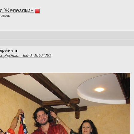
с Железякин
 здесь
ерёгин
ex.php?nam...le&id=10404362