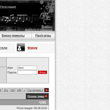
|
Регистрация
Помощь
Добавить в избранное
Видео приколы
Flash-игры
атели
Форум
Имя
Пароль
0
251
259
299
>
Последняя
»
Опции темы
#
2481
Регистрация: 06.08.2010