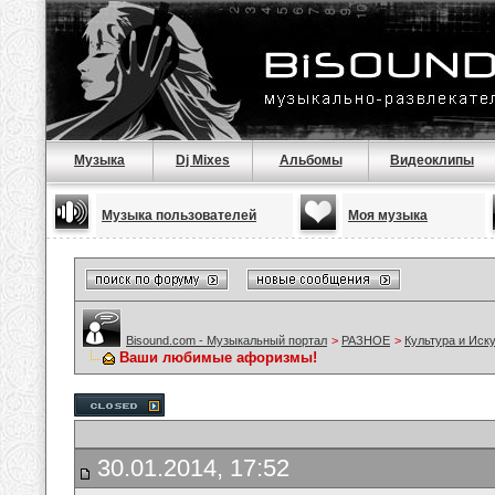
Музыка
Dj Mixes
Альбомы
Видеоклипы
Музыка пользователей
Моя музыка
Bisound.com - Музыкальный портал
>
РАЗНОЕ
>
Культура и Иск
Ваши любимые афоризмы!
30.01.2014, 17:52