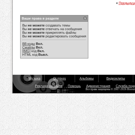
«
Предыдущ
Ваши права в разделе
Вы
не можете
создавать темы
Вы
не можете
отвечать на сообщения
Вы
не можете
прикреплять файлы
Вы
не можете
редактировать сообщения
BB коды
Вкл.
Смайлы
Вкл.
[IMG]
код
Вкл.
HTML код
Выкл.
Музыка
Dj mixes
Альбомы
Видеоклипы
Реклама на сайте
Помощь
Администрация
Служба под
Все права защищены © 2007-2026 Bisou