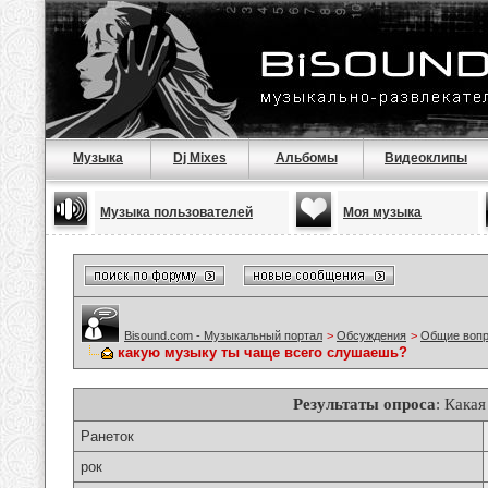
Музыка
Dj Mixes
Альбомы
Видеоклипы
Музыка пользователей
Моя музыка
Bisound.com - Музыкальный портал
>
Обсуждения
>
Общие воп
какую музыку ты чаще всего слушаешь?
Результаты опроса
: Кака
Ранеток
рок