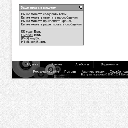
Ваши права в разделе
Вы
не можете
создавать темы
Вы
не можете
отвечать на сообщения
Вы
не можете
прикреплять файлы
Вы
не можете
редактировать сообщения
BB коды
Вкл.
Смайлы
Вкл.
[IMG]
код
Вкл.
HTML код
Выкл.
Музыка
Dj mixes
Альбомы
Видеоклипы
Реклама на сайте
Помощь
Администрация
Служба под
Все права защищены © 2007-2026 Bisou