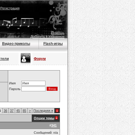
|
Регистрация
Помощь
Добавить в избранное
Видео приколы
Flash-игры
атели
Форум
Имя
Пароль
5
36
37
45
85
>
Последняя
»
Опции темы
#
341
Сообщений: n/a