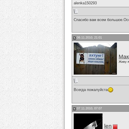
alenka150293
Спасибо вам всем большое.Особ
06.11.2010, 21:01
Мак
Живу я
Всегда пожалуйста
07.11.2010, 07:07
len