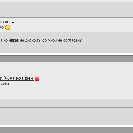
зякин
ко.
а,но никак не диско.ты со мной не согласен?
с Железякин
 здесь