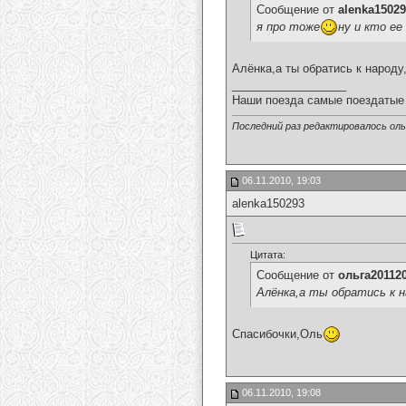
Сообщение от
alenka1502
я про тоже
ну и кто ее
Алёнка,а ты обратись к народу
__________________
Наши поезда самые поездатые 
Последний раз редактировалось ольг
06.11.2010, 19:03
alenka150293
Цитата:
Сообщение от
ольга20112
Алёнка,а ты обратись к н
Спасибочки,Оль
06.11.2010, 19:08