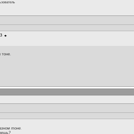
ьзователь
93
 тоне.
казном тоне.
оешь?