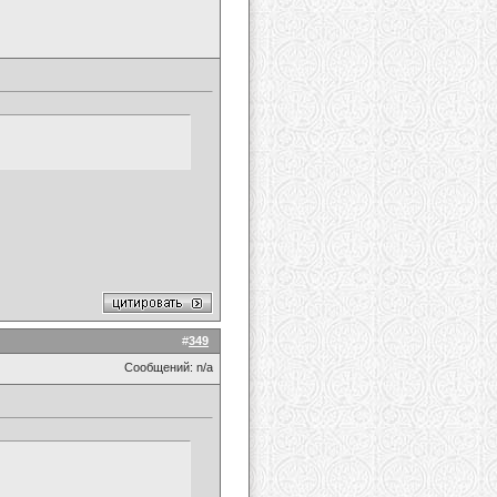
#
349
Сообщений: n/a