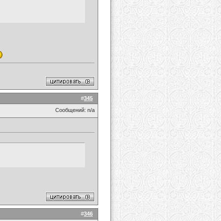
#
345
Сообщений: n/a
#
346