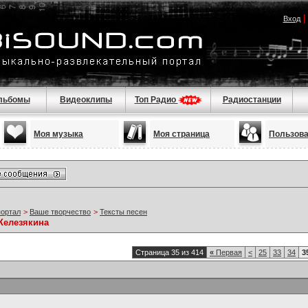
Вход
льбомы
Видеоклипы
Топ Радио
Радиостанции
Моя музыка
Моя страница
Пользов
портал
>
Ваше творчество
>
Тексты песен
Железякина
Страница 35 из 414
«
Первая
<
25
33
34
3