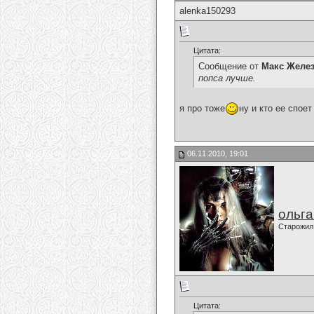
alenka150293
Цитата:
Сообщение от
Макс Желе
попса лучше.
я про тоже
ну и кто ее споет
06.11.2010, 19:01
ольг
Старожил
Цитата: