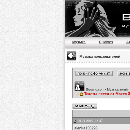
Музыка
Dj Mixes
А
Музыка пользователей
Bisound.com - Музыкальный 
Тексты песен от Макса 
06.11.2010, 18:37
alenka150293