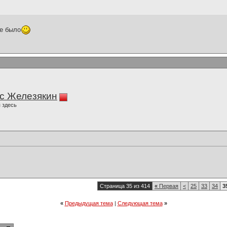
не было
с Железякин
 здесь
Страница 35 из 414
«
Первая
<
25
33
34
3
«
Предыдущая тема
|
Следующая тема
»