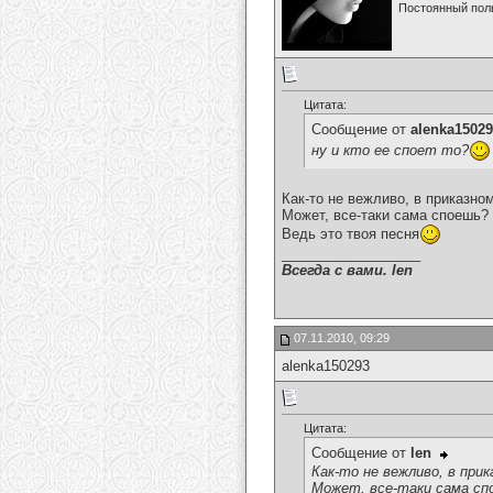
Постоянный пол
Цитата:
Сообщение от
alenka1502
ну и кто ее споет то?
Как-то не вежливо, в приказном
Может, все-таки сама споешь?
Ведь это твоя песня
__________________
Всегда с вами. len
07.11.2010, 09:29
alenka150293
Цитата:
Сообщение от
len
Как-то не вежливо, в при
Может, все-таки сама сп