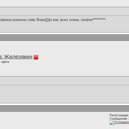
енно,конечно,тебе Вова))))я вас всех очень люблю*********
с Железякин
 здесь
Регистрация:
Сообщений: 