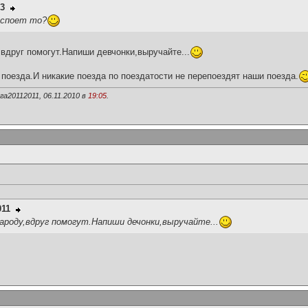
93
 споет то?
,вдруг помогут.Напиши девчонки,выручайте...
поезда.И никакие поезда по поездатости не перепоездят наши поезда.
а20112011, 06.11.2010 в
19:05
.
011
ароду,вдруг помогут.Напиши дечонки,выручайте...