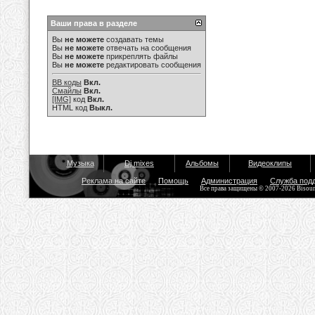
Ваши права в разделе
Вы
не можете
создавать темы
Вы
не можете
отвечать на сообщения
Вы
не можете
прикреплять файлы
Вы
не можете
редактировать сообщения
BB коды
Вкл.
Смайлы
Вкл.
[IMG]
код
Вкл.
HTML код
Выкл.
Музыка
Dj mixes
Альбомы
Видеоклипы
Реклама на сайте
Помощь
Администрация
Служба под
Все права защищены © 2007-2026 Bisou