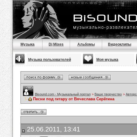
Музыка
Dj Mixes
Альбомы
Видеоклипы
Музыка пользователей
Моя музыка
Bisound.com - Музыкальный портал
>
Ваше творчество
>
Авторс
Песни под гитару от Вячеслава Серёгина
25.06.2011, 13:41