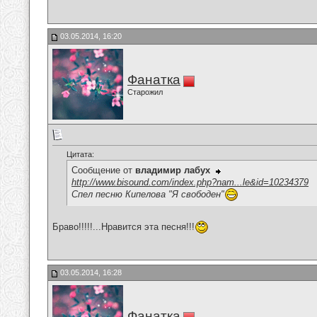
03.05.2014, 16:20
Фанатка
Старожил
Цитата:
Сообщение от
владимир лабух
http://www.bisound.com/index.php?nam...le&id=10234379
Спел песню Кипелова "Я свободен"
Браво!!!!!...Нравится эта песня!!!
03.05.2014, 16:28
Фанатка