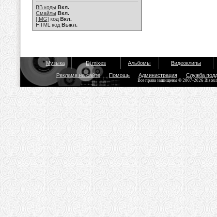
BB коды
Вкл.
Смайлы
Вкл.
[IMG]
код
Вкл.
HTML код
Выкл.
Музыка
Dj mixes
Альбомы
Видеоклипы
Реклама на сайте
Помощь
Администрация
Служба под
Все права защищены © 2007-2026 Bisou