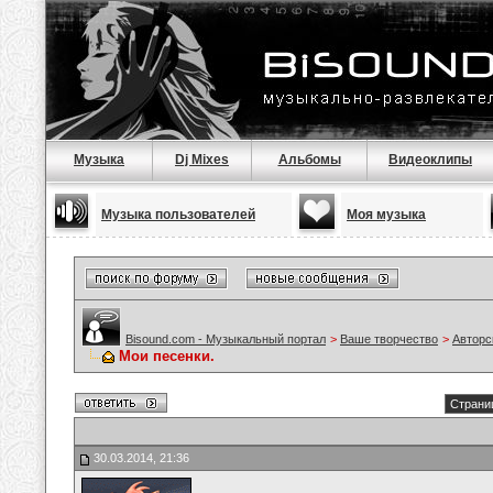
Музыка
Dj Mixes
Альбомы
Видеоклипы
Музыка пользователей
Моя музыка
Bisound.com - Музыкальный портал
>
Ваше творчество
>
Авторс
Мои песенки.
Страниц
30.03.2014, 21:36