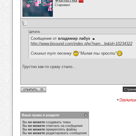
Старожил
Цитата:
Сообщение от
владимир лабух
http://www.bisound.com/index.php?nam...le&id=10234322
Сочинил тут песенку
"Милая ты прости"
Грустно как-то сразу стало...
Страниц
«
Предыдущ
Ваши права в разделе
Вы
не можете
создавать темы
Вы
не можете
отвечать на сообщения
Вы
не можете
прикреплять файлы
Вы
не можете
редактировать сообщения