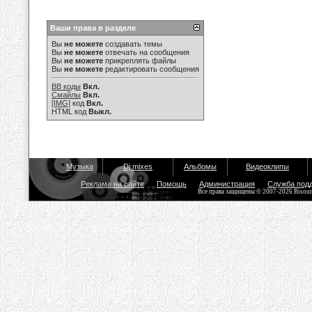
Ваши права в разделе
Вы
не можете
создавать темы
Вы
не можете
отвечать на сообщения
Вы
не можете
прикреплять файлы
Вы
не можете
редактировать сообщения
BB коды
Вкл.
Смайлы
Вкл.
[IMG]
код
Вкл.
HTML код
Выкл.
Музыка
Dj mixes
Альбомы
Видеоклипы
Реклама на сайте
Помощь
Администрация
Служба под
Все права защищены © 2007-2026 Bisou