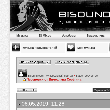
Музыка
Dj Mixes
Альбомы
Видеоклипы
Музыка пользователей
Моя музыка
Bisound.com - Музыкальный портал
>
Ваше творчество
Перепевки от Вячеслава Серёгина
Страница 27
06.05.2019, 11:26