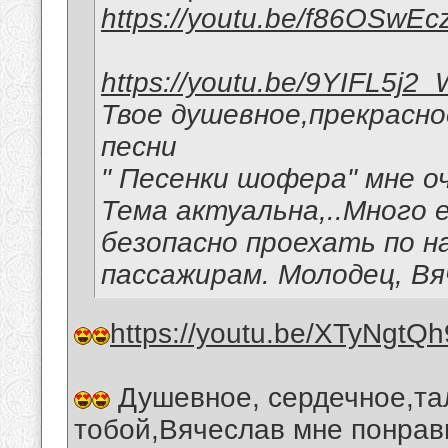
https://youtu.be/f86OSwEc
https://youtu.be/9YIFL5j2
Твое душевное,прекрасн
песни
" Песенки шофера" мне о
Тема актуальна,..Много
безопасно проехать по н
пассажирам. Молодец, Вя
https://youtu.be/XTyNgtQ
Душевное, сердечное,та
тобой,Вячеслав мне понрав