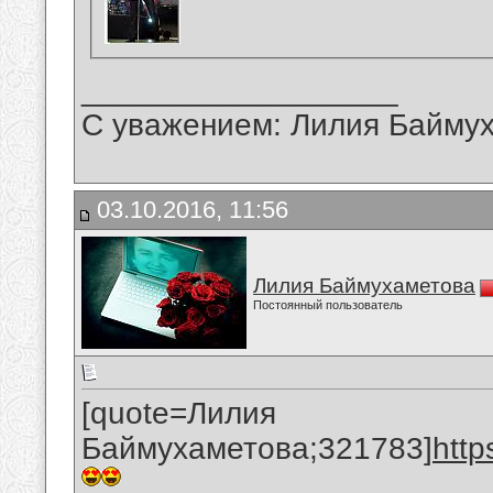
__________________
С уважением: Лилия Байму
03.10.2016, 11:56
Лилия Баймухаметова
Постоянный пользователь
[quote=Лилия
Баймухаметова;321783]
htt