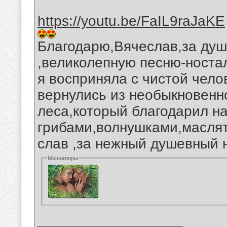
https://youtu.be/FaIL9raJaKE
Благодарю,Вячеслав,за душ
,великолепную песню-ностал
я восприняла с чистой чело
вернулись из необыкновенно
леса,который благодарил н
грибами,волнушками,масля
слав ,за нежный душевный 
Миниатюры
__________________