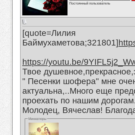
Постоянный пользователь
[quote=Лилия
Баймухаметова;321801]
http
https://youtu.be/9YIFL5j2_W
Твое душевное,прекрасное,
" Песенки шофера" мне оче
актуальна,..Много еще пред
проехать по нашим дорогам
Молодец, Вячеслав! Благод
Миниатюры