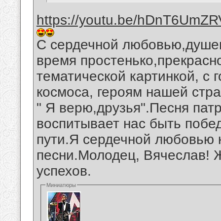
https://youtu.be/hDnT6UmZ
С сердечной любовью,душев
время простенько,прекрас
тематической картинкой, с 
космоса, героям нашей стр
" Я верю,друзья".Песня пат
воспитывает нас быть поб
пути.Я сердечной любовью 
песни.Молодец, Вячеслав! 
успехов.
Миниатюры