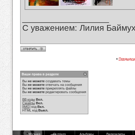
__________________
С уважением: Лилия Байму
«
Предыдущ
Ваши права в разделе
Вы
не можете
создавать темы
Вы
не можете
отвечать на сообщения
Вы
не можете
прикреплять файлы
Вы
не можете
редактировать сообщения
BB коды
Вкл.
Смайлы
Вкл.
[IMG]
код
Вкл.
HTML код
Выкл.
Музыка
Dj mixes
Альбомы
Видеоклипы