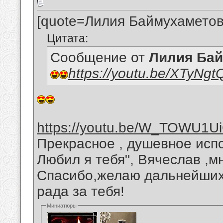
[quote=Лилия Баймухаметов
Цитата:
Сообщение от
Лилия Ба
https://youtu.be/XTyNg
https://youtu.be/W_TOWU1U
Прекрасное , душевное исп
Любил я тебя", Вячеслав ,м
Спасибо,желаю дальнейших 
рада за тебя!
Миниатюры