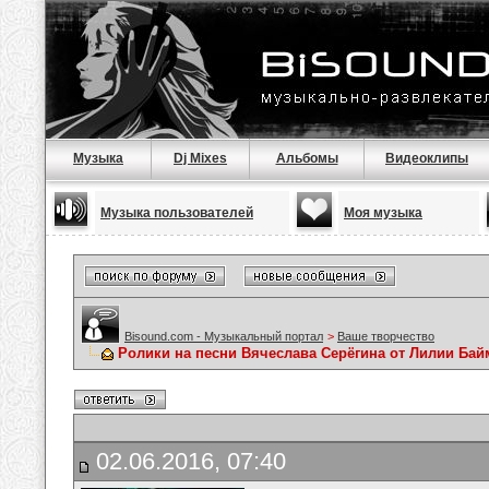
Музыка
Dj Mixes
Альбомы
Видеоклипы
Музыка пользователей
Моя музыка
Bisound.com - Музыкальный портал
>
Ваше творчество
Ролики на песни Вячеслава Серёгина от Лилии Ба
02.06.2016, 07:40