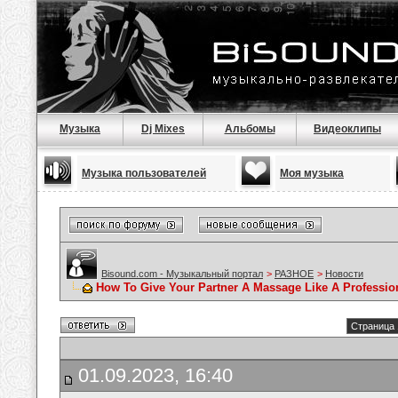
Музыка
Dj Mixes
Альбомы
Видеоклипы
Музыка пользователей
Моя музыка
Bisound.com - Музыкальный портал
>
РАЗНОЕ
>
Новости
How To Give Your Partner A Massage Like A Professio
Страница 
01.09.2023, 16:40