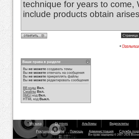
technique for years to come, 
include products obtain arises
Страница 
«
Предыдущ
Ваши права в разделе
Вы
не можете
создавать темы
Вы
не можете
отвечать на сообщения
Вы
не можете
прикреплять файлы
Вы
не можете
редактировать сообщения
BB коды
Вкл.
Смайлы
Вкл.
[IMG]
код
Вкл.
HTML код
Выкл.
Музыка
Dj mixes
Альбомы
Видеоклипы
Реклама на сайте
Помощь
Администрация
Служба под
Все права защищены © 2007-2026 Bisou