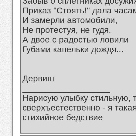
Забыв о сплетниках досужих
Приказ "Стоять!" дала часа
И замерли автомобили,
Не протестуя, не гудя.
А двое с радостью ловили
Губами капельки дождя...
Дервиш
__________________
Нарисую улыбку стильную, т
сверхъестественно - я така
стихийное бедствие