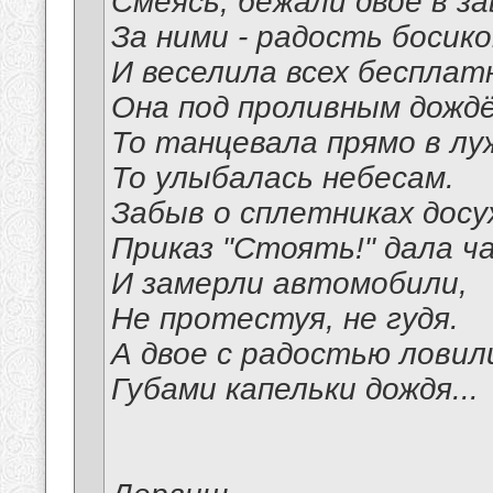
Смеясь, бежали двое в з
За ними - радость босико
И веселила всех бесплат
Она под проливным дожд
То танцевала прямо в лу
То улыбалась небесам.
Забыв о сплетниках досу
Приказ "Стоять!" дала ч
И замерли автомобили,
Не протестуя, не гудя.
А двое с радостью ловил
Губами капельки дождя...