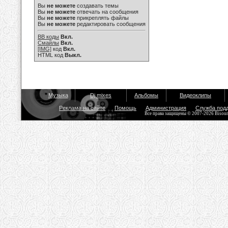
Вы
не можете
создавать темы
Вы
не можете
отвечать на сообщения
Вы
не можете
прикреплять файлы
Вы
не можете
редактировать сообщения
BB коды
Вкл.
Смайлы
Вкл.
[IMG]
код
Вкл.
HTML код
Выкл.
Музыка
Dj mixes
Альбомы
Видеоклипы
Реклама на сайте
Помощь
Администрация
Служба под
Все права защищены © 2007-2026 Bisou