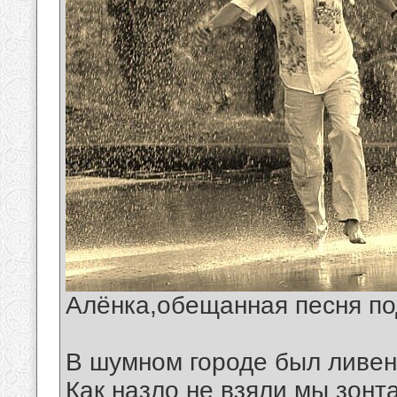
Алёнка,обещанная песня по
В шумном городе был ливен
Как назло не взяли мы зонта