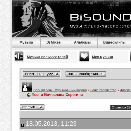
Музыка
Dj Mixes
Альбомы
Видеоклипы
Музыка пользователей
Моя музыка
Bisound.com - Музыкальный портал
>
Ваше творчество
>
Авторс
Песни Вячеслава Серёгина
Страница 27
18.05.2013, 11:23