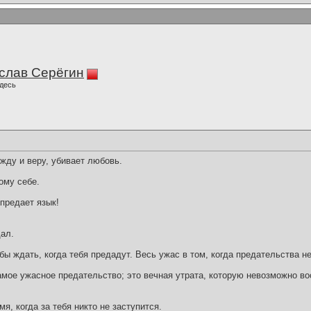
слав Серёгин
десь
жду и веру, убивает любовь.
ому себе.
 предает язык!
дал.
обы ждать, когда тебя предадут. Весь ужас в том, когда предательства н
амое ужасное предательство; это вечная утрата, которую невозможно во
я, когда за тебя никто не заступится.