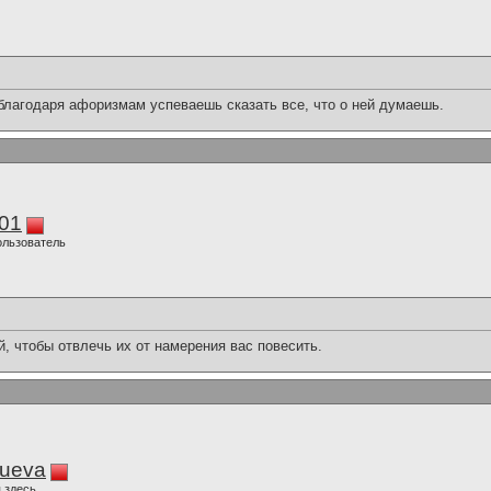
 благодаря афоризмам успеваешь сказать все, что о ней думаешь.
01
ользователь
, чтобы отвлечь их от намерения вас повесить.
lueva
 здесь