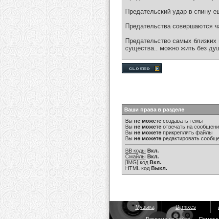
Предательский удар в спину ещ
Предательства совершаются ча
Предательство самых близких 
существа.. можно жить без душ
Ваши права в разделе
Вы
не можете
создавать темы
Вы
не можете
отвечать на сообщен
Вы
не можете
прикреплять файлы
Вы
не можете
редактировать сообщ
BB коды
Вкл.
Смайлы
Вкл.
[IMG]
код
Вкл.
HTML код
Выкл.
Музыка
Dj mixes