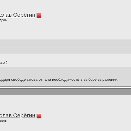
слав Серёгин
десь
ние?
одаря свободе слова отпала необходимость в выборе выражений.
слав Серёгин
десь