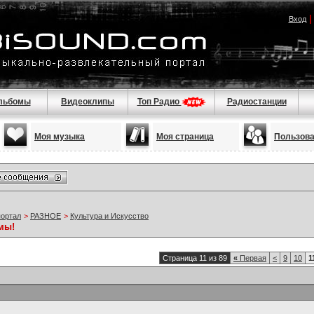
Вход
льбомы
Видеоклипы
Топ Радио
Радиостанции
Моя музыка
Моя страница
Пользов
портал
>
РАЗНОЕ
>
Культура и Искусство
мы!
Страница 11 из 89
«
Первая
<
9
10
1