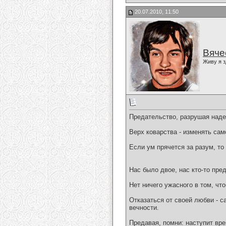
20.07.2010, 11:50
Вяче
Живу я з
Предательство, разрушая наде
Верх коварства - изменять сам
Если ум прячется за разум, то
Нас было двое, нас кто-тo пре
Нет ничего ужасного в том, чт
Отказаться от своей любви - с
вечности.
Предавая, помни: наступит врем