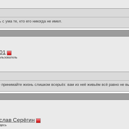
с ума те, кто его никогда не имел.
01
ользователь
е принимайте жизнь слишком всерьёз: вам из неё живьём всё равно не вы
слав Серёгин
десь