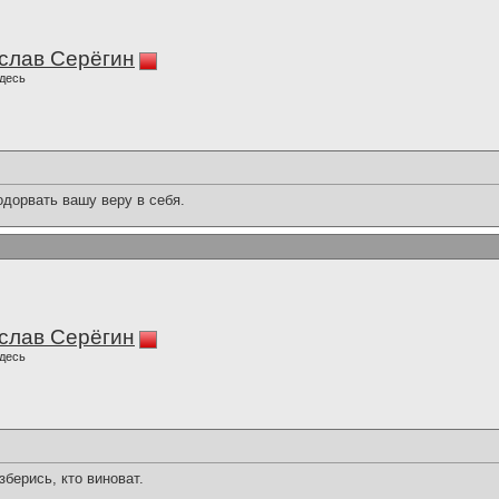
слав Серёгин
десь
одорвать вашу веру в себя.
слав Серёгин
десь
зберись, кто виноват.