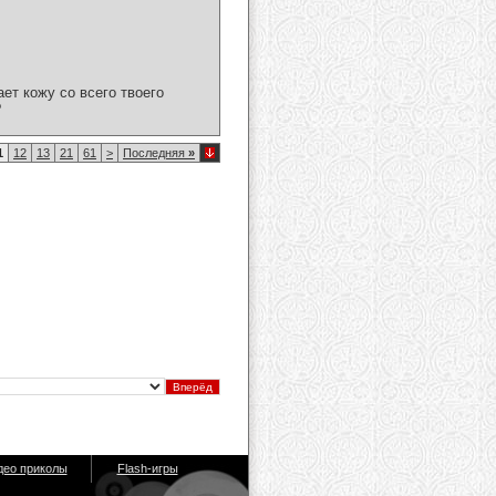
ет кожу со всего твоего
?
1
12
13
21
61
>
Последняя
»
део приколы
Flash-игры