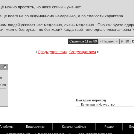
ё можно простить, но ниже спины - уже нет.
ще всего не по обдуманному намерению, а по слабости характера.
нам людей убивает нас медленно, очень медленно.. Оно как будто сдира
и, можно без руки… но без кожи? Когда твоё тело одна сплошная рана 
Страница 11 из 89
«
Первая
<
9
10
1
«
Предыдущая тема
|
Следующая тема
»
ия
ения
Быстрый переход
Альбомы
Видеоклипы
Каталог файлов
Радио
Ви