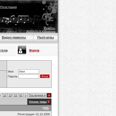
|
Регистрация
Помощь
Добавить в избранное
Видео приколы
Flash-игры
атели
Форум
Имя
Пароль
1
12
13
21
61
>
Последняя
»
Опции темы
#
101
Регистрация: 01.10.2009