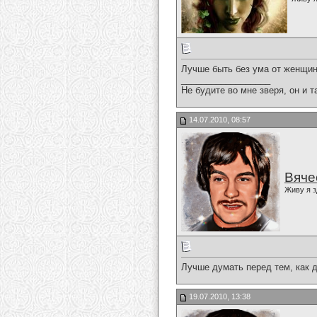
Лучше быть без ума от женщин
__________________
Не будите во мне зверя, он и т
14.07.2010, 08:57
Вяче
Живу я з
Лучше думать перед тем, как д
19.07.2010, 13:38