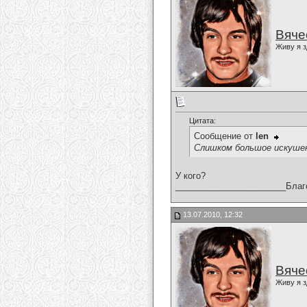
Вяче
Живу я з
Цитата:
Сообщение от
len
Слишком большое искуше
У кого?
_______________________Благ
13.07.2010, 12:32
Вяче
Живу я з