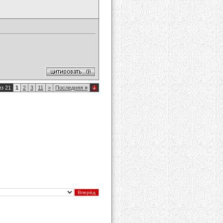
из 21
1
2
3
11
>
Последняя
»