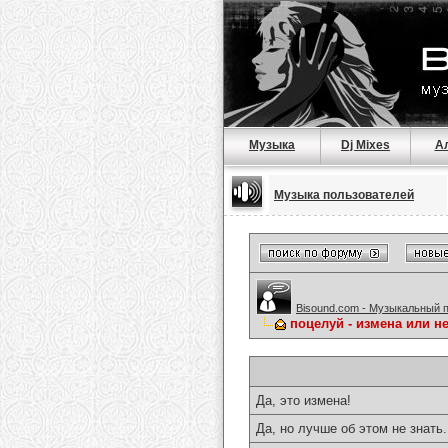
Музыка
Dj Mixes
А
Музыка пользователей
Bisound.com - Музыкальный 
поцелуй - измена или нет
Да, это измена!
Да, но лучше об этом не знать.