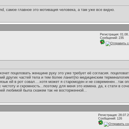
nd, самое главное это мотивация человека, а там уже все видно.
Регистрация: 01.08
Сообщений: 235
 хочет поцеловать женщине руку это уже требует её согласия. поцелова
ний других частей тела и тем более ланит(по медицинским терминалоги
язык ей в рот совал....хотя может я старомоден и не современен...так 
чистоту и скромность...поэтому для меня это измена. да, к стати в с
оей любимой была скажем так не восторженной...
Регистрация: 28.07.
Сообщений: 126