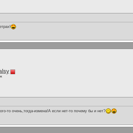
етрах!
alsy
ок
ого-то очень,тогда-измена!А если нет-то почему бы и нет?