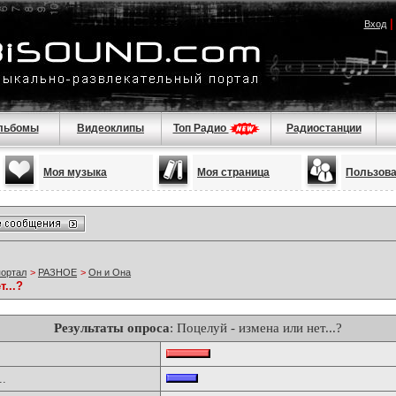
Вход
льбомы
Видеоклипы
Топ Радио
Радиостанции
Моя музыка
Моя страница
Пользов
портал
>
РАЗНОЕ
>
Он и Она
...?
Результаты опроса
: Поцелуй - измена или нет...?
..