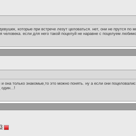
девушек, которые при встрече лезут целоваться. нет, они не прутся по м
ия человека. если для него такой поцелуй не наравне с поцелуем любимой
 и она только знакомые,то это можно понять. ну а если они поцеловались
один...!
3