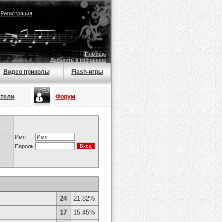
|
Регистрация
Помощь
Добавить в избранное
Видео приколы
Flash-игры
атели
Форум
Имя
Пароль
24
21.82%
17
15.45%