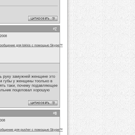
#
7
.2008
ть руку замужней женщине это
ям губы у женщины тоолько в
опять таки, почему подавляющее
очельник поцеловал хорошую
#
8
2008