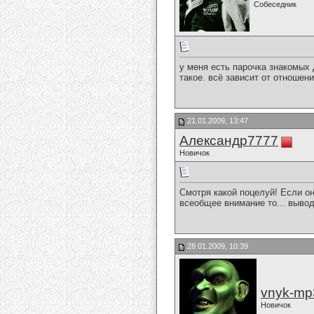
Собеседник
у меня есть парочка знакомых 
такое. всё зависит от отношен
21.01.2009, 13:47
Александр7777
Новичок
Смотря какой поцелуй! Если он
всеобщее внимание то... вывод 
28.01.2009, 10:39
vnyk-mp
Новичок