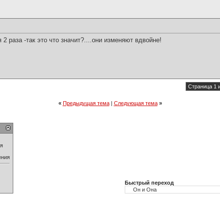
2 раза -так это что значит?....они изменяют вдвойне!
Страница 1 
«
Предыдущая тема
|
Следующая тема
»
ия
ения
Быстрый переход