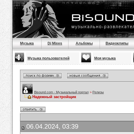
Музыка
Dj Mixes
Альбомы
Видеоклипы
Музыка пользователей
Моя музыка
Bisound.com - Музыкальный портал
>
Релизы
Надежный застройщик
06.04.2024, 03:39