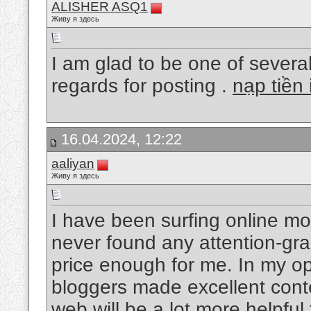
ALISHER ASQ1
Живу я здесь
I am glad to be one of several 
regards for posting .
nạp tiền 
16.04.2024, 12:22
aaliyan
Живу я здесь
I have been surfing online mor
never found any attention-grabb
price enough for me. In my op
bloggers made excellent conte
web will be a lot more helpful