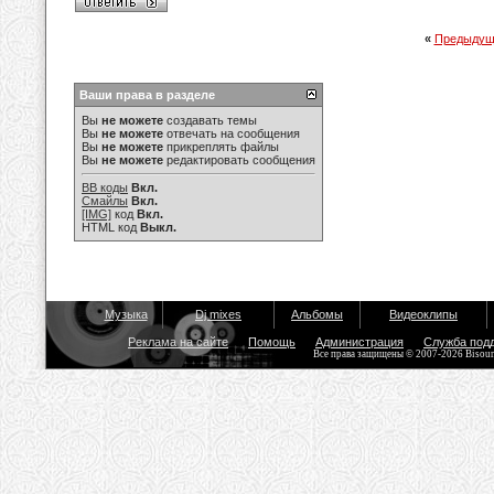
«
Предыдущ
Ваши права в разделе
Вы
не можете
создавать темы
Вы
не можете
отвечать на сообщения
Вы
не можете
прикреплять файлы
Вы
не можете
редактировать сообщения
BB коды
Вкл.
Смайлы
Вкл.
[IMG]
код
Вкл.
HTML код
Выкл.
Музыка
Dj mixes
Альбомы
Видеоклипы
Реклама на сайте
Помощь
Администрация
Служба под
Все права защищены © 2007-2026 Bisou