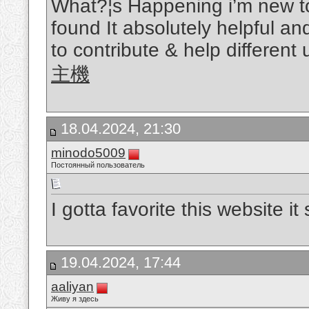
What?¦s Happening i’m new to 
found It absolutely helpful an
to contribute & help different 
主機
18.04.2024, 21:30
minodo5009
Постоянный пользователь
I gotta favorite this website i
19.04.2024, 17:44
aaliyan
Живу я здесь