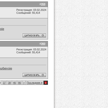
#
359
Регистрация: 03.02.2024
Сообщений: 55,414
oie
#
360
Регистрация: 03.02.2024
Сообщений: 55,414
ourbevoie
6
37
38
46
86
>
Последняя
»