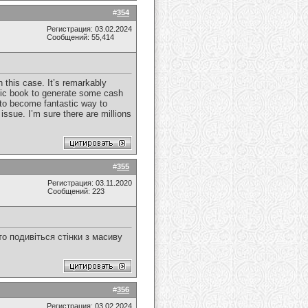
#
354
Регистрация: 03.02.2024
Сообщений: 55,414
 this case. It’s remarkably
onic book to generate some cash
d to become fantastic way to
sue. I’m sure there are millions
#
355
Регистрация: 03.11.2020
Сообщений: 223
то подивіться стінки з масиву
#
356
Регистрация: 03.02.2024