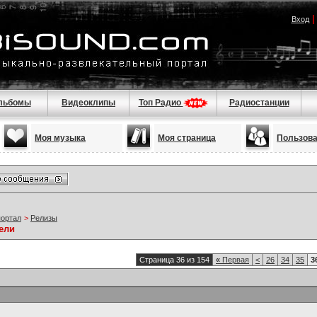
Вход
льбомы
Видеоклипы
Топ Радио
Радиостанции
Моя музыка
Моя страница
Пользов
портал
>
Релизы
ели
Страница 36 из 154
«
Первая
<
26
34
35
3