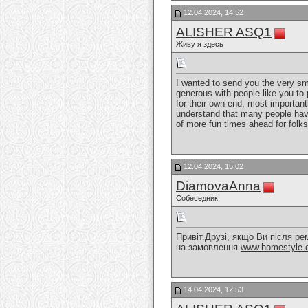
12.04.2024, 14:52
ALISHER ASQ1
Живу я здесь
I wanted to send you the very sma
generous with people like you to 
for their own end, most important
understand that many people have
of more fun times ahead for folk
12.04.2024, 15:02
DiamovaAnna
Собеседник
Привіт.Друзі, якщо Ви після ре
на замовлення
www.homestyle.
14.04.2024, 12:53