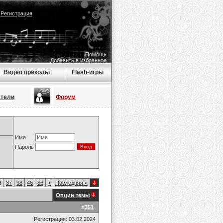
|
Регистрация
Помощь
Добавить в избранное
Видео приколы
Flash-игры
атели
Форум
Имя
Пароль
6
37
38
46
86
>
Последняя
»
Опции темы
#
351
Регистрация: 03.02.2024