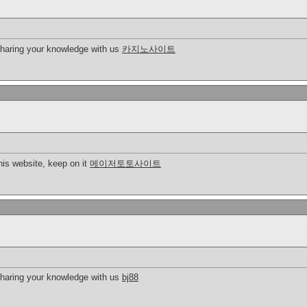
 sharing your knowledge with us
카지노사이트
this website, keep on it
메이저토토사이트
 sharing your knowledge with us
bj88