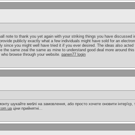
ll note to thank you yet again with your striking things you have discussed in
provide publicly exactly what a few individuals might have sold for an electr
ly since you might well have tried it if you ever desired. The ideas also acte
 the same zeal the same as mine to understand good deal more around this is
s who browse through your website.
panen77 login
монту шукайте меблі на замовлення, або просто хочете оновити інтер'єр, 
com.ua
ціни прийнятні...