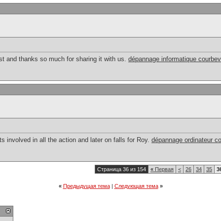
post and thanks so much for sharing it with us.
dépannage informatique courbev
nvolved in all the action and later on falls for Roy.
dépannage ordinateur c
Страница 36 из 154
«
Первая
<
26
34
35
3
«
Предыдущая тема
|
Следующая тема
»