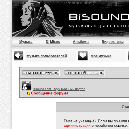
Музыка
Dj Mixes
Альбомы
Видеоклипы
Музыка пользователей
Моя музыка
Bisound.com - Музыкальный портал
Сообщение форума
Соо
Тема не указан(-а). Если вы пришли
администрации
о нерабочей ссылке.