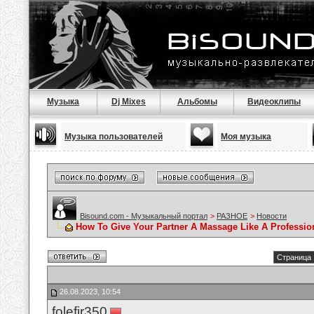
Музыка
Dj Mixes
Альбомы
Видеоклипы
Музыка пользователей
Моя музыка
Bisound.com - Музыкальный портал
>
РАЗНОЕ
>
Новости
How To Give Your Partner A Massage Like A Professio
Страница 
26.08.2023, 10:54
folefir350