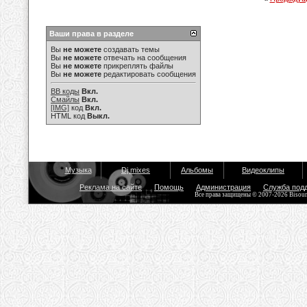
Ваши права в разделе
Вы
не можете
создавать темы
Вы
не можете
отвечать на сообщения
Вы
не можете
прикреплять файлы
Вы
не можете
редактировать сообщения
BB коды
Вкл.
Смайлы
Вкл.
[IMG]
код
Вкл.
HTML код
Выкл.
Музыка
Dj mixes
Альбомы
Видеоклипы
Реклама на сайте
Помощь
Администрация
Служба под
Все права защищены © 2007-2026 Bisou