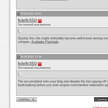
26.08.2023, 16:51
folefir350
Постоянный пользователь
Quickly this site might irrefutably become well-known among most
critiques.
Avaliador Premiado
26.08.2023, 17:35
folefir350
Постоянный пользователь
The accumulated onto your blog site despite the fact paying off ac
bookmarking before you start acquire merchandise realization spg
Страница 
«
Предыдущ