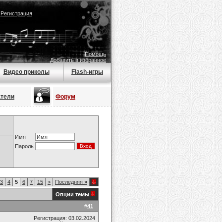
|
Регистрация
Помощь
Добавить в избранное
Видео приколы
Flash-игры
атели
Форум
Имя
Пароль
3
4
5
6
7
15
>
Последняя
»
Опции темы
#
41
Регистрация: 03.02.2024