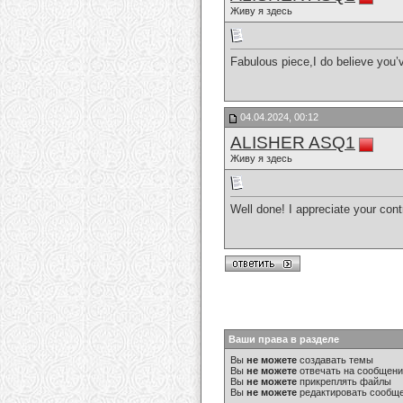
Живу я здесь
Fabulous piece,I do believe you’v
04.04.2024, 00:12
ALISHER ASQ1
Живу я здесь
Well done! I appreciate your cont
Ваши права в разделе
Вы
не можете
создавать темы
Вы
не можете
отвечать на сообщен
Вы
не можете
прикреплять файлы
Вы
не можете
редактировать сообщ