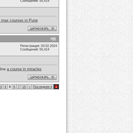
Сообщений: 55,414
 max courses in Pune
#
50
Регистрация: 03.02.2024
Сообщений: 55,414
line
a course in miracles
3
4
5
6
7
15
>
Последняя
»