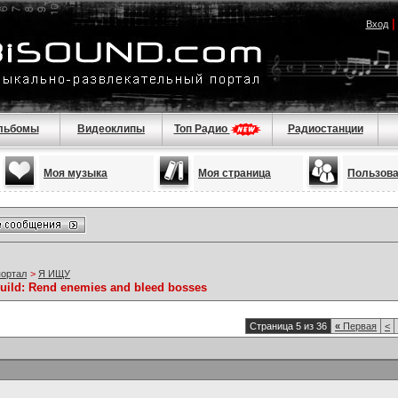
Вход
льбомы
Видеоклипы
Топ Радио
Радиостанции
Моя музыка
Моя страница
Пользов
портал
>
Я ИЩУ
build: Rend enemies and bleed bosses
Страница 5 из 36
«
Первая
<