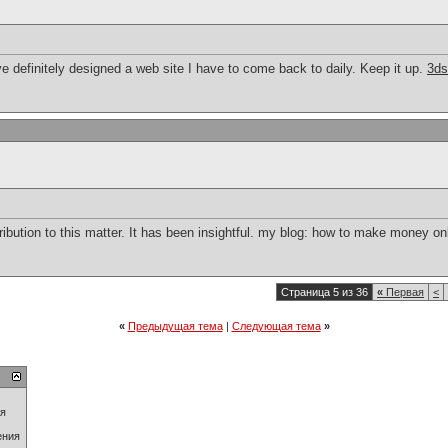
e definitely designed a web site I have to come back to daily. Keep it up.
3ds
ribution to this matter. It has been insightful. my blog: how to make money on
Страница 5 из 36
«
Первая
<
«
Предыдущая тема
|
Следующая тема
»
ия
ения