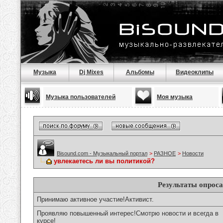
Музыка
Dj Mixes
Альбомы
Видеоклипы
Музыка пользователей
Моя музыка
Bisound.com - Музыкальный портал
>
РАЗНОЕ
>
Новости
увлекаетесь ли вы политикой?
Результаты опроса
Принимаю активное участие!Активист.
Проявляю повышенный интерес!Смотрю новости и всегда в
курсе!