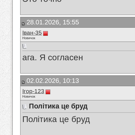
28.01.2026, 15:55
Іван-35
Новичок
ага. Я согласен
02.02.2026, 10:13
Ігор-123
Новичок
Політика це бруд
Політика це бруд