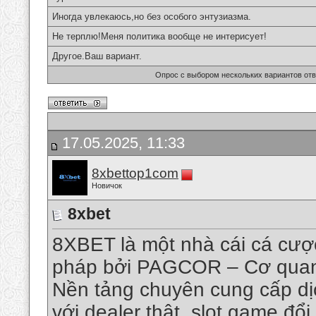
Иногда увлекаюсь,но без особого энтузиазма.
Не терплю!Меня политика вообще не интерисует!
Другое.Ваш вариант.
Опрос с выбором нескольких вариантов от
17.05.2025, 11:33
8xbettop1com
Новичок
8xbet
8XBET là một nhà cái cá cượ
pháp bởi PAGCOR – Cơ quan Gi
Nền tảng chuyên cung cấp dịc
với dealer thật, slot game đổ