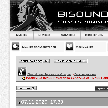
Музыка
Dj Mixes
Альбомы
Видеоклипы
Музыка пользователей
Моя музыка
Bisound.com - Музыкальный портал
>
Ваше творчество
Ролики на песни Вячеслава Серёгина от Лилии Ба
Страница 
07.11.2020, 17:39