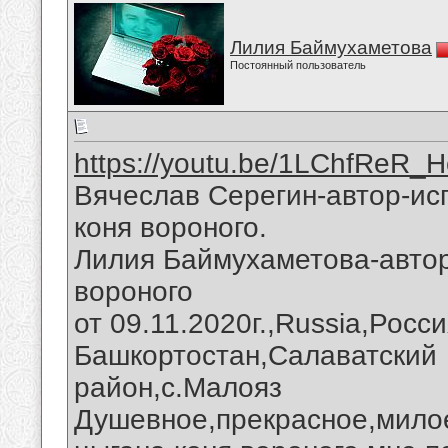
Лилия Баймухаметова
Постоянный пользователь
https://youtu.be/1LChfReR_H
Вячеслав Серегин-автор-ис
коня вороного.
Лилия Баймухаметова-автор
вороного
от 09.11.2020г.,Russia,Росс
Башкортостан,Салаватский
район,с.Малояз
Душевное,прекрасное,милое