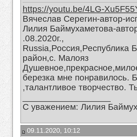
https://youtu.be/4LG-Xu5F55
Вячеслав Серегин-автор-ис
Лилия Баймухаметова-автор
.08.2020г.,
Russia,Россия,Республика 
район,с. Малояз
Душевное,прекрасное,мило
березка мне понравилось. 
,талантливое творчество. Т
__________________
С уважением: Лилия Байму
09.11.2020, 10:12