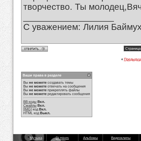
творчество. Ты молодец,Вя
__________________
С уважением: Лилия Байму
Страница 
«
Предыдущ
Ваши права в разделе
Вы
не можете
создавать темы
Вы
не можете
отвечать на сообщения
Вы
не можете
прикреплять файлы
Вы
не можете
редактировать сообщения
BB коды
Вкл.
Смайлы
Вкл.
[IMG]
код
Вкл.
HTML код
Выкл.
Музыка
Dj mixes
Альбомы
Видеоклипы