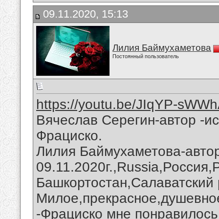
09.11.2020, 15:13
Лилия Баймухаметова
Постоянный пользователь
https://youtu.be/JIqYP-sWW
Вячеслав Серегин-автор -ис
Фрациско.
Лилия Баймухаметова-автор
09.11.2020г.,Russia,Россия
Башкортостан,Салаватский 
Милое,прекрасное,душевное
-Фрациско мне понравилось