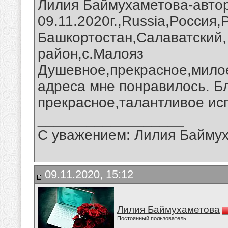
Лилия Баймухаметова-автор
09.11.2020г.,Russia,Россия
Башкортостан,Салаватский,
район,с.Малояз
Душевное,прекрасное,милое
адреса мне понравилось. Б
прекрасное,талантливое ис
__________________
С уважением: Лилия Байму
09.11.2020, 15:12
Лилия Баймухаметова
Постоянный пользователь