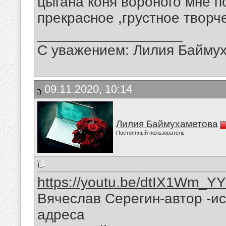
цыгана коня вороного мне п
прекрасное ,грустное творч
__________________
С уважением: Лилия Байму
09.11.2020, 10:14
Лилия Баймухаметова
Постоянный пользователь
https://youtu.be/dtIX1Wm_Y
Вячеслав Серегин-автор -и
адреса