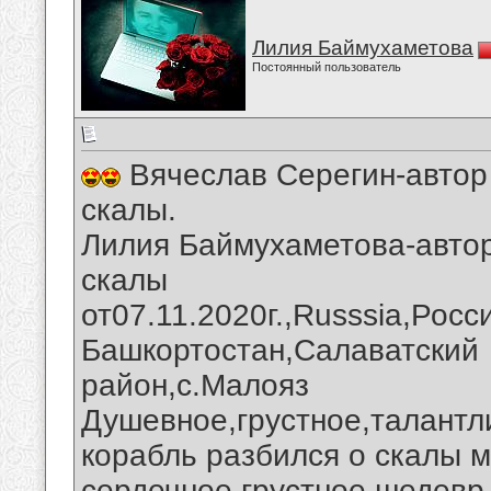
Лилия Баймухаметова
Постоянный пользователь
Вячеслав Серегин-автор
скалы.
Лилия Баймухаметова-автор
скалы
от07.11.2020г.,Russsia,Рос
Башкортостан,Салаватский
район,с.Малояз
Душевное,грустное,талантл
корабль разбился о скалы 
сердечное,грустное шедевр