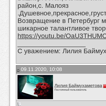
район,с. Малояз
.Душевное,прекрасное,грус
Возвращение в Петербург м
шикарное талантливое твор
https://youtu.be/OaU3THUMC
__________________
С уважением: Лилия Байму
09.11.2020, 10:08
Лилия Баймухаметова
Постоянный пользователь