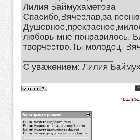
Лилия Баймухаметова
Спасибо,Вячеслав,за песню
Душевное,прекрасное,мило
любовь мне понравилось. Б
творчество.Ты молодец, Вя
__________________
С уважением: Лилия Байму
С
«
Предыдущ
Ваши права в разделе
Вы
не можете
создавать темы
Вы
не можете
отвечать на сообщения
Вы
не можете
прикреплять файлы
Вы
не можете
редактировать сообщения