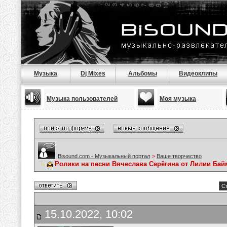
Музыка
Dj Mixes
Альбомы
Видеоклипы
Музыка пользователей
Моя музыка
Bisound.com - Музыкальный портал
>
Ваше творчество
Ролики на песни Вячеслава Серёгина от Лилии Ба
С
15.10.2022, 10:02