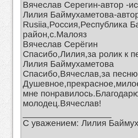
Вячеслав Серегин-автор -и
Лилия Баймухаметова-автор 
Rusiia,Россия,Республика 
район,с.Малояз
Вячеслав Серёгин
Спасибо,Лилия,за ролик к п
Лилия Баймухаметова
Спасибо,Вячеслав,за песню 
Душевное,прекрасное,мило
мне понравилось.Благодарю
молодец.Вячеслав!
__________________
С уважением: Лилия Байму