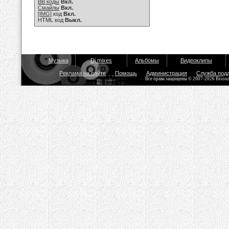
BB коды
Вкл.
Смайлы
Вкл.
[IMG]
код
Вкл.
HTML код
Выкл.
Музыка
Dj mixes
Альбомы
Видеоклипы
Реклама на сайте
Помощь
Администрация
Служба под
Все права защищены © 2007-2026 Bisou