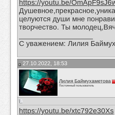
https://youtu.be/OmApF9sJ6
Душевное,прекрасное,уника
целуются души мне понрави
творчество. Ты молодец,Вя
__________________
С уважением: Лилия Байму
27.10.2022, 18:53
Лилия Баймухаметова
Постоянный пользователь
https://youtu.be/xtc792e30Xs