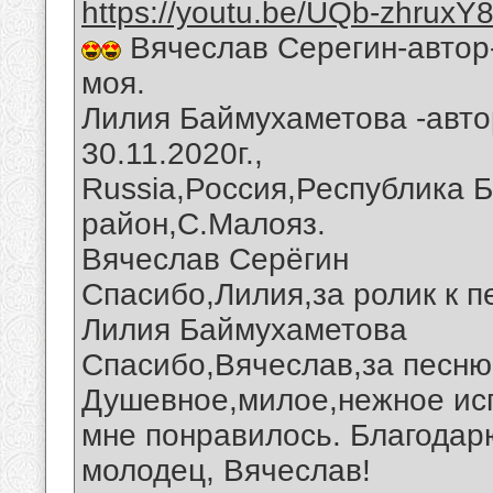
https://youtu.be/UQb-zhruxY
Вячеслав Серегин-автор
моя.
Лилия Баймухаметова -авто
30.11.2020г.,
Russia,Россия,Республика 
район,С.Малояз.
Вячеслав Серёгин
Спасибо,Лилия,за ролик к п
Лилия Баймухаметова
Спасибо,Вячеслав,за песню 
Душевное,милое,нежное исп
мне понравилось. Благодарю
молодец, Вячеслав!