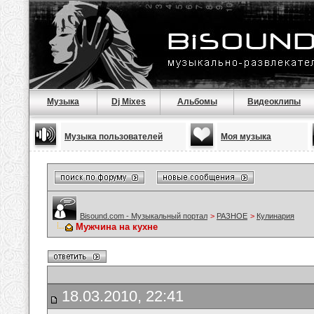
Музыка
Dj Mixes
Альбомы
Видеоклипы
Музыка пользователей
Моя музыка
Bisound.com - Музыкальный портал
>
РАЗНОЕ
>
Кулинария
Мужчина на кухне
18.03.2010, 22:41