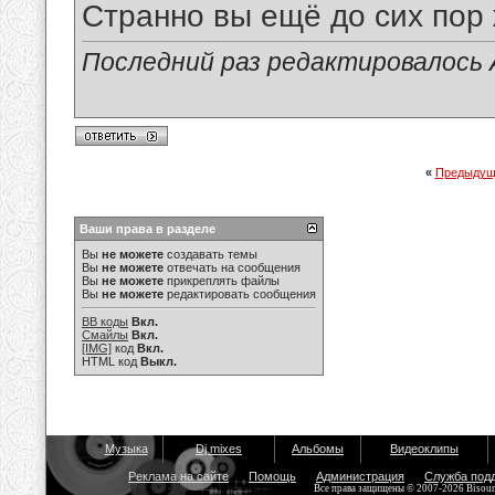
Странно вы ещё до сих по
Последний раз редактировалось 
«
Предыдущ
Ваши права в разделе
Вы
не можете
создавать темы
Вы
не можете
отвечать на сообщения
Вы
не можете
прикреплять файлы
Вы
не можете
редактировать сообщения
BB коды
Вкл.
Смайлы
Вкл.
[IMG]
код
Вкл.
HTML код
Выкл.
Музыка
Dj mixes
Альбомы
Видеоклипы
Реклама на сайте
Помощь
Администрация
Служба под
Все права защищены © 2007-2026 Bisou