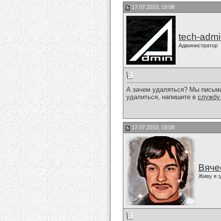
17.07.2010, 19:08
tech-adm
Администратор
А зачем удаляться? Мы письма
удалиться, напишите в
службу
17.07.2010, 19:08
Вяче
Живу я з