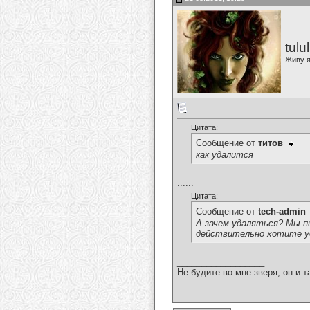
tulu
Живу я
Цитата:
Сообщение от
титов
как удалится
......
Цитата:
Сообщение от
tech-admin
А зачем удаляться? Мы п
действительно хотите у
__________________
Не будите во мне зверя, он и т