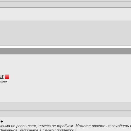
ur
едник
исьма не рассылаем, ничего не требуем. Можете просто не заходить 
далиться, напишите в
службу поддержки
.