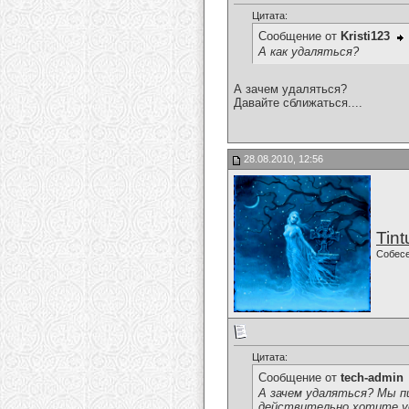
Цитата:
Сообщение от
Kristi123
А как удаляться?
А зачем удаляться?
Давайте сближаться....
28.08.2010, 12:56
Tint
Собес
Цитата:
Сообщение от
tech-admin
А зачем удаляться? Мы п
действительно хотите у