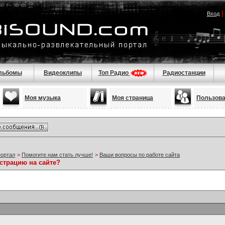
Вход
льбомы
Видеоклипы
Топ Радио
Радиостанции
Моя музыка
Моя страница
Пользов
портал
>
Помогите нам стать лучше!
>
Ваши вопросы по работе сайта
страцию на сайте?