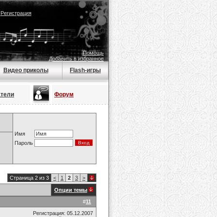
|
Регистрация
Помощь
Добавить в избранное
Видео приколы
Flash-игры
атели
Форум
Имя
Пароль
Страница 2 из 3
<
1
2
3
>
Опции темы
#
11
Регистрация: 05.12.2007