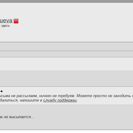
lueva
 здесь
исьма не рассылаем, ничего не требуем. Можете просто не заходить 
далиться, напишите в
службу поддержки
.
ак не высыпается...