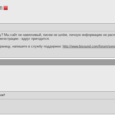
in
у? Мы сайт не навязчивый, писем не шлём, личную информацию не рас
регистрацию - вдруг пригодится.
траницу, напишите в службу поддержки:
http://www.bisound.com/forum/se
ься?