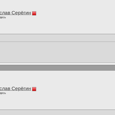
слав Серёгин
десь
слав Серёгин
десь