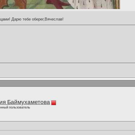
вцами! Дарю тебе оберег,Вячеслав!
ия Баймухаметова
нный пользователь