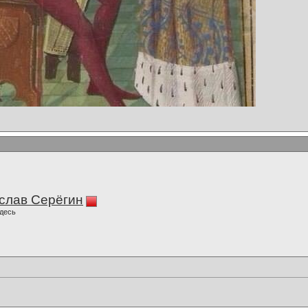
слав Серёгин
десь