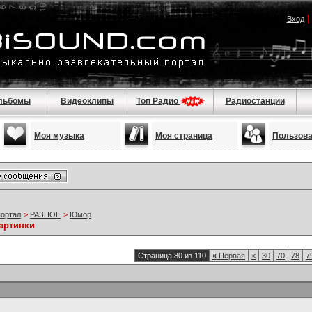
Вход
льбомы
Видеоклипы
Топ Радио
Радиостанции
Моя музыка
Моя страница
Пользов
портал
>
РАЗНОЕ
>
Юмор
артинки
Страница 80 из 110
«
Первая
<
30
70
78
7