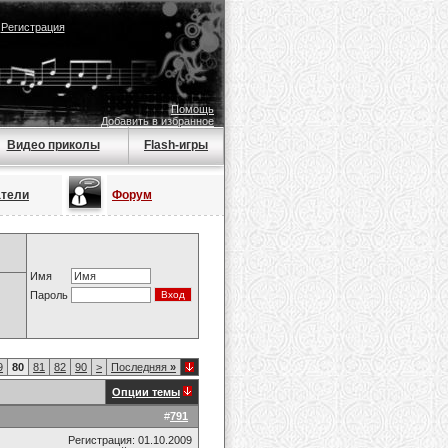
|
Регистрация
Помощь
Добавить в избранное
Видео приколы
Flash-игры
атели
Форум
Имя
Пароль
9
80
81
82
90
>
Последняя
»
Опции темы
#
791
Регистрация: 01.10.2009