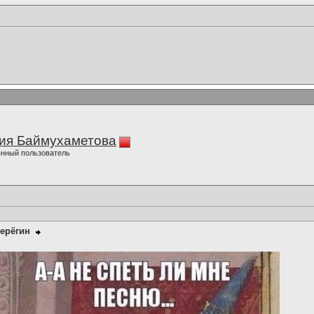
ия Баймухаметова
нный пользователь
ерёгин