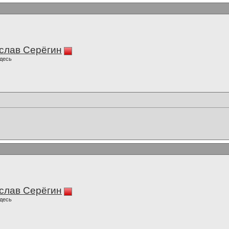
слав Серёгин
десь
слав Серёгин
десь