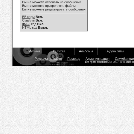
Вы
не можете
отвечать на сообщения
Вы
не можете
прикреплять файлы
Вы
не можете
редактировать сообщения
BB коды
Вкл.
Смайлы
Вкл.
[IMG]
код
Вкл.
HTML код
Выкл.
Музыка
Dj mixes
Альбомы
Видеоклипы
Реклама на сайте
Помощь
Администрация
Служба под
Все права защищены © 2007-2026 Bisou