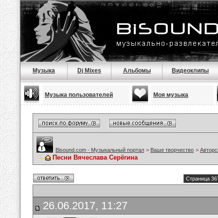
Музыка
Dj Mixes
Альбомы
Видеоклипы
Музыка пользователей
Моя музыка
Bisound.com - Музыкальный портал
>
Ваше творчество
>
Авторс
Песни Вячеслава Серёгина
Страница 36
26.06.2017, 11:27