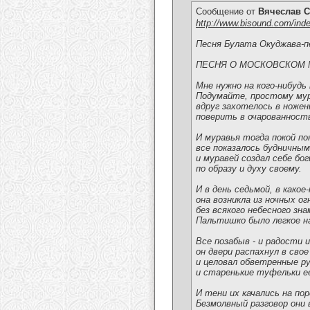
Сообщение от
Вячеслав С
http://www.bisound.com/ind
Песня Булата Окуджава-п
ПЕСНЯ О МОСКОВСКОМ 
Мне нужно на кого-нибудь
Подумайте, простому му
вдруг захотелось в ножен
поверить в очарованност
И муравья тогда покой по
все показалось будничным
и муравей создал себе бо
по образу и духу своему.
И в день седьмой, в какое
она возникла из ночных ог
без всякого небесного зна
Пальтишко было легкое на
Все позабыв - и радости и
он двери распахнул в свое
и целовал обветренные р
и старенькие туфельки е
И тени их качались на пор
Безмолвный разговор они 