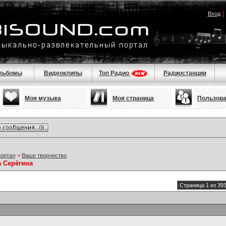
Вход
льбомы
Видеоклипы
Топ Радио
Радиостанции
Моя музыка
Моя страница
Пользов
портал
>
Ваше творчество
а Серёгина
Страница 1 из 39