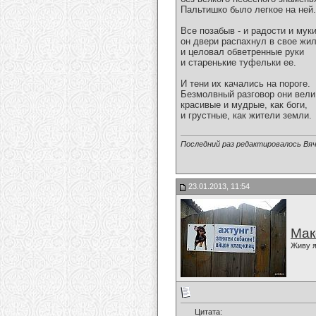
Пальтишко было легкое на ней.
Все позабыв - и радости и муки
он двери распахнул в свое жи
и целовал обветренные руки
и старенькие туфельки ее.
И тени их качались на пороге.
Безмолвный разговор они вели
красивые и мудрые, как боги,
и грустные, как жители земли.
Последний раз редактировалось Вяч
23.01.2013, 11:54
Мак
Живу я
Цитата: