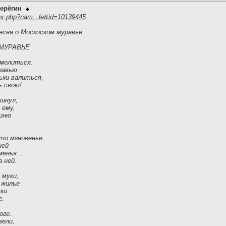
ерёгин
ex.php?nam...le&id=10139445
есня о Москоском муравье.
МУРАВЬЕ
 молиться.
равью
ьки валиться,
ь свою!
кинул,
 ему,
гиню
-то мгновенье,
ней
менья...
 ней.
 муки,
 жилье
уки
е.
оге.
вели,