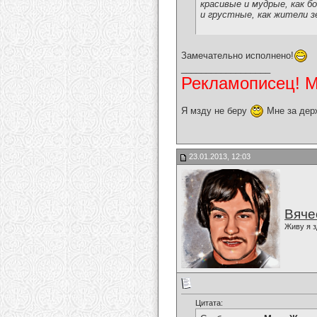
красивые и мудрые, как бо
и грустные, как жители з
Замечательно исполнено!
__________________
Рекламописец! Мо
Я мзду не беру
Мне за дер
23.01.2013, 12:03
Вяче
Живу я з
Цитата: