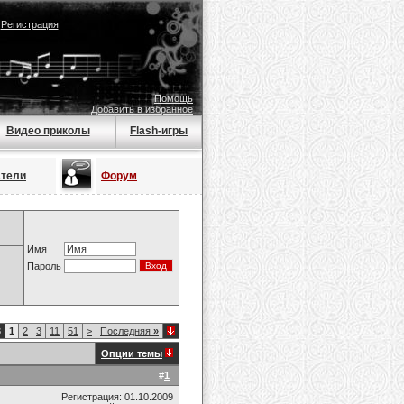
|
Регистрация
Помощь
Добавить в избранное
Видео приколы
Flash-игры
атели
Форум
Имя
Пароль
3
1
2
3
11
51
>
Последняя
»
Опции темы
#
1
Регистрация: 01.10.2009