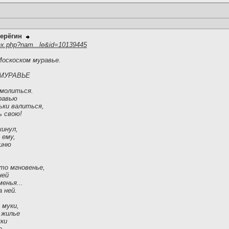
ерёгин
ex.php?nam...le&id=10139445
Москоском муравье.
МУРАВЬЕ
 молиться.
равью
ьки валиться,
ь свою!
кинул,
 ему,
гиню
-то мгновенье,
ней
менья...
 ней.
 муки,
 жилье
уки
е.