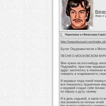
Вяче
Живу я з
Перепевки от Вячеслава Серёг
http://www.bisound.com/index.p
Булат Окуджава-песня о Моск
ПЕСНЯ О МОСКОВСКОМ МУР
Мне нужно на кого-нибудь мол
Подумайте, простому муравью
вдруг захотелось в ноженьки в
поверить в очарованность сво
И муравья тогда покой покинул
все показалось будничным ему
и муравей создал себе богиню
по образу и духу своему.
И в день седьмой, в какое-то м
она возникла из ночных огней
без всякого небесного знаменья