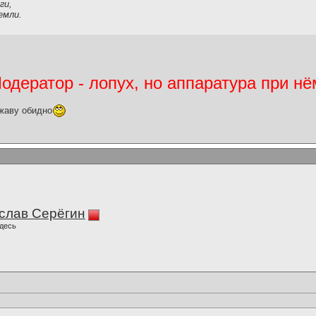
ги,
емли.
дератор - лопух, но аппаратура при нё
жаву обидно
слав Серёгин
десь