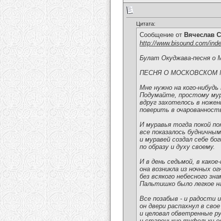
Цитата:
Сообщение от
Вячеслав С
http://www.bisound.com/ind
Булат Окуджава-песня о 
ПЕСНЯ О МОСКОВСКОМ 
Мне нужно на кого-нибудь
Подумайте, простому му
вдруг захотелось в ножен
поверить в очарованност
И муравья тогда покой по
все показалось будничным
и муравей создал себе бо
по образу и духу своему.
И в день седьмой, в какое
она возникла из ночных ог
без всякого небесного зна
Пальтишко было легкое на
Все позабыв - и радости и
он двери распахнул в свое
и целовал обветренные р
и старенькие туфельки е