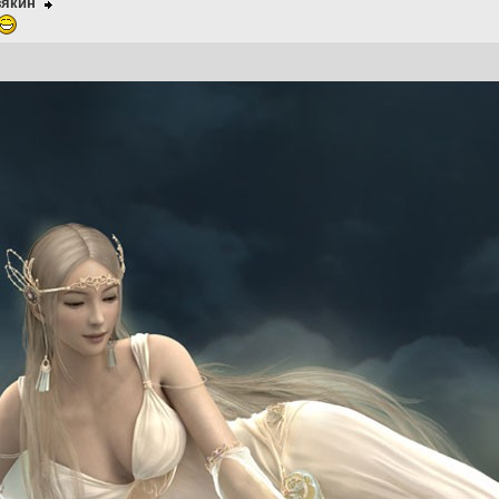
зякин