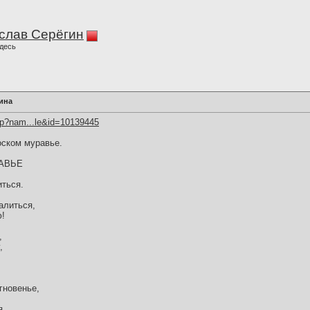
слав Серёгин
десь
ина
hp?nam...le&id=10139445
оском муравье.
АВЬЕ
иться.
алиться,
ю!
,
,
гновенье,
...